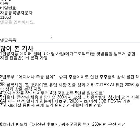
이름
비밀번호
자동등록방지문자
31850
댓글등록
많이 본 기사
1
인공지능 데이터 센터 초대형 사업(메가프로젝트)을 뒷받침할 범부처 종합
지원 전담반(TF) 본격 가동
2
법무부, "어디서나 주총 참여"…슈퍼 주총데이로 인한 주주총회 참석 불편 해
소
3
K-블록체인, '팀 코리아'로 유럽 시장 진출 성과 거둬 'GITEX AI 유럽 2026' 후
속 성과 창출 본격 지원
4
"잠재성장률 3%·세계무역 4강·국민소득 5만불 원년으로"
5
서울시, 중장년 채용 희망기업 300개사 모집… 채용박람회 참가비 전액 지원
6
AI 시대 여성 일자리 한눈에! 서초구, '2026 서초 여성 JOB FESTA' 개최
7
"한-브라질 동반자 관계 도약 원년…경제협력 기반 강화"
8
호남권 반도체 국가산단 후보지, 광주군공항 부지 250만평 우선 지정