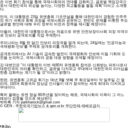
은 이번 회기 참석을 통해 국제사회와의 연대를 강화하고, 글로벌 책임강국으
로서 대한민국의 위상을 높이는, 다양한 외교활동을 펼칠 계획"이라고 소개했
다.
먼저, 이 대통령은 23일 유엔총회 기조연설을 통해 대한민국이 경험한 민주주
의 위기 극복과 회복 과정을 국제사회와 공유하고, 한반도 문제를 비롯한 주요
글로벌 현안에 대해 우리 정부의 비전과 정책을 제시할 예정이다.
아울러, 대한민국 대통령으로서는 처음으로 유엔 안전보장이사회 의장 자격으
로 안보리 공개토의를 직접 주재한다.
우리나라는 9월 한 달간 안보리 의장국을 맡게 되는데, 24일에는 '인공지능과
국제평화·안보'를 주제로 공개토의를 개최한다.
공개토의에서는 AI 기술의 급속한 발전이 국제평화와 안보에 미칠 기회와 도
전을 논의하고, 국제사회의 공동 대응 방향을 모색할 예정이다.
강 대변인은 "이 대통령의 이번 제80차 유엔총회 참석은 신뢰받는 파트너로서
대한민국의 자리를 확인하고, 글로벌 다자외교 무대에서 대한민국의 리더십을
한층 강화하는 계기가 될 것"이라고 밝혔다.
한편, 유엔총회 고위급 회기는 매년 9월 셋째 주 화요일부터 약 일주일 간 열
리며, 193개 회원국의 정상급 인사들이 대거 참석하는 세계 최대의 다자외교
무대이다.
특히 올해는 유엔 창설 80주년을 맞이하는 해로, 국제사회의 이목이 그 어느
때보다 집중될 것으로 예상된다.
박하록 기자
parkharock@gmail.com
© GEN - 주한외국기업뉴스 & gen.or.kr 무단전재-재배포금지
댓글
0