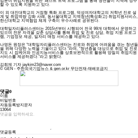
업분야 취업지원을 위한 ‘패스트 트랙 프로그램’을 통해 청년들이 지역에 정주
할 수 있도록 지원하고 있다.
이 외 대진대학교의 거점형 특화 프로그램, 덕성여자대학교의 저학년 진로 설
계 및 취업역량 강화 사례, 동서울대학교 지역청년(특성화고) 취업지원서비스,
한신대학교 지역협업 체계 구축이 우수사례로 공유된다.
대학일자리플러스센터는 2015년부터 시행되어 전국 99개 대학에서 운영하고
있으며 전문 자격을 갖춘 상담사를 통해 취업 및 진로 상담, 취업 지원 프로그
램, 기업정보 제공, 일자리 매칭 서비스를 제공하고 있다.
나영돈 원장은 “대학일자리플러스센터는 진로와 취업에 어려움을 겪는 청년들
을 위해 다양한 노력을 기울이고 있다.”라며, “청년층을 대상으로 취업 및 진로
지도 시 잡케어와 인공지능서비스를 상호보완적으로 활용해 양질의 취업지원
서비스를 제공하겠다.”라고 밝혔다.
김희제 기자
jaykim23@naver.com
© GEN - 주한외국기업뉴스 & gen.or.kr 무단전재-재배포금지
댓글
0
이름
비밀번호
자동등록방지문자
13064
댓글등록