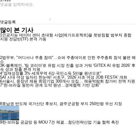
댓글등록
많이 본 기사
1
인공지능 데이터 센터 초대형 사업(메가프로젝트)을 뒷받침할 범부처 종합
지원 전담반(TF) 본격 가동
2
법무부, "어디서나 주총 참여"…슈퍼 주총데이로 인한 주주총회 참석 불편 해
소
3
K-블록체인, '팀 코리아'로 유럽 시장 진출 성과 거둬 'GITEX AI 유럽 2026' 후
속 성과 창출 본격 지원
4
"잠재성장률 3%·세계무역 4강·국민소득 5만불 원년으로"
5
AI 시대 여성 일자리 한눈에! 서초구, '2026 서초 여성 JOB FESTA' 개최
6
서울시, 중장년 채용 희망기업 300개사 모집… 채용박람회 참가비 전액 지원
7
"한-브라질 동반자 관계 도약 원년…경제협력 기반 강화"
8
호남권 반도체 국가산단 후보지, 광주군공항 부지 250만평 우선 지정
9
한-브라질 공급망 등 MOU 7건 체결…첨단전략산업 기술 협력 촉진