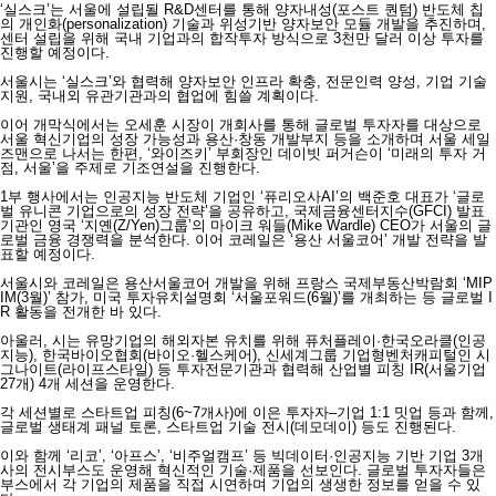
‘실스크’는 서울에 설립될 R&D센터를 통해 양자내성(포스트 퀀텀) 반도체 칩
의 개인화(personalization) 기술과 위성기반 양자보안 모듈 개발을 추진하며,
센터 설립을 위해 국내 기업과의 합작투자 방식으로 3천만 달러 이상 투자를
진행할 예정이다.
서울시는 ‘실스크’와 협력해 양자보안 인프라 확충, 전문인력 양성, 기업 기술
지원, 국내외 유관기관과의 협업에 힘쓸 계획이다.
이어 개막식에서는 오세훈 시장이 개회사를 통해 글로벌 투자자를 대상으로
서울 혁신기업의 성장 가능성과 용산·창동 개발부지 등을 소개하며 서울 세일
즈맨으로 나서는 한편, ‘와이즈키’ 부회장인 데이빗 퍼거슨이 ‘미래의 투자 거
점, 서울’을 주제로 기조연설을 진행한다.
1부 행사에서는 인공지능 반도체 기업인 ‘퓨리오사AI’의 백준호 대표가 ‘글로
벌 유니콘 기업으로의 성장 전략’을 공유하고, 국제금융센터지수(GFCI) 발표
기관인 영국 ‘지옌(Z/Yen)그룹’의 마이크 워들(Mike Wardle) CEO가 서울의 글
로벌 금융 경쟁력을 분석한다. 이어 코레일은 ‘용산 서울코어’ 개발 전략을 발
표할 예정이다.
서울시와 코레일은 용산서울코어 개발을 위해 프랑스 국제부동산박람회 ‘MIP
IM(3월)’ 참가, 미국 투자유치설명회 ‘서울포워드(6월)’를 개최하는 등 글로벌 I
R 활동을 전개한 바 있다.
아울러, 시는 유망기업의 해외자본 유치를 위해 퓨처플레이·한국오라클(인공
지능), 한국바이오협회(바이오·헬스케어), 신세계그룹 기업형벤처캐피털인 시
그나이트(라이프스타일) 등 투자전문기관과 협력해 산업별 피칭 IR(서울기업
27개) 4개 세션을 운영한다.
각 세션별로 스타트업 피칭(6~7개사)에 이은 투자자–기업 1:1 밋업 등과 함께,
글로벌 생태계 패널 토론, 스타트업 기술 전시(데모데이) 등도 진행된다.
이와 함께 ‘리코’, ‘아프스’, ‘비주얼캠프’ 등 빅데이터·인공지능 기반 기업 3개
사의 전시부스도 운영해 혁신적인 기술·제품을 선보인다. 글로벌 투자자들은
부스에서 각 기업의 제품을 직접 시연하며 기업의 생생한 정보를 얻을 수 있