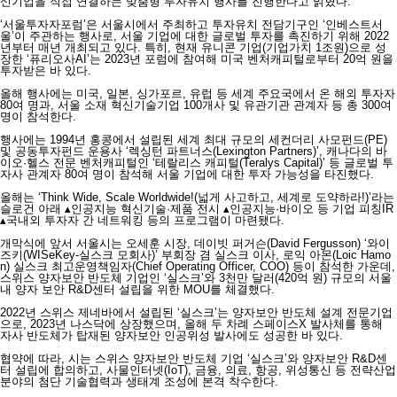
신기업을 직접 연결하는 맞춤형 투자유치 행사를 진행한다고 밝혔다.
‘서울투자자포럼’은 서울시에서 주최하고 투자유치 전담기구인 ‘인베스트서
울’이 주관하는 행사로, 서울 기업에 대한 글로벌 투자를 촉진하기 위해 2022
년부터 매년 개최되고 있다. 특히, 현재 유니콘 기업(기업가치 1조원)으로 성
장한 ‘퓨리오사AI’는 2023년 포럼에 참여해 미국 벤처캐피털로부터 20억 원을
투자받은 바 있다.
올해 행사에는 미국, 일본, 싱가포르, 유럽 등 세계 주요국에서 온 해외 투자자
80여 명과, 서울 소재 혁신기술기업 100개사 및 유관기관 관계자 등 총 300여
명이 참석한다.
행사에는 1994년 홍콩에서 설립된 세계 최대 규모의 세컨더리 사모펀드(PE)
및 공동투자펀드 운용사 ‘렉싱턴 파트너스(Lexington Partners)’, 캐나다의 바
이오·헬스 전문 벤처캐피털인 ‘테랄리스 캐피털(Teralys Capital)’ 등 글로벌 투
자사 관계자 80여 명이 참석해 서울 기업에 대한 투자 가능성을 타진했다.
올해는 ‘Think Wide, Scale Worldwide!(넓게 사고하고, 세계로 도약하라!)’라는
슬로건 아래 ▴인공지능 혁신기술·제품 전시 ▴인공지능·바이오 등 기업 피칭IR
▴국내외 투자자 간 네트워킹 등의 프로그램이 마련됐다.
개막식에 앞서 서울시는 오세훈 시장, 데이빗 퍼거슨(David Fergusson) ‘와이
즈키(WISeKey-실스크 모회사)’ 부회장 겸 실스크 이사, 로익 아몬(Loic Hamo
n) 실스크 최고운영책임자(Chief Operating Officer, COO) 등이 참석한 가운데,
스위스 양자보안 반도체 기업인 ‘실스크’와 3천만 달러(420억 원) 규모의 서울
내 양자 보안 R&D센터 설립을 위한 MOU를 체결했다.
2022년 스위스 제네바에서 설립된 ‘실스크’는 양자보안 반도체 설계 전문기업
으로, 2023년 나스닥에 상장했으며, 올해 두 차례 스페이스X 발사체를 통해
자사 반도체가 탑재된 양자보안 인공위성 발사에도 성공한 바 있다.
협약에 따라, 시는 스위스 양자보안 반도체 기업 ‘실스크’와 양자보안 R&D센
터 설립에 합의하고, 사물인터넷(IoT), 금융, 의료, 항공, 위성통신 등 전략산업
분야의 첨단 기술협력과 생태계 조성에 본격 착수한다.