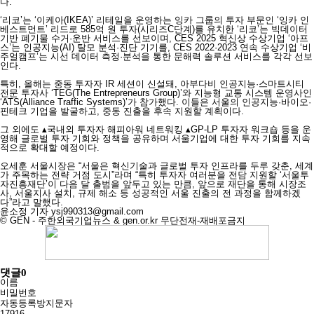
다.
‘리코’는 ‘이케아(IKEA)’ 리테일을 운영하는 잉카 그룹의 투자 부문인 ‘잉카 인
베스트먼트’ 리드로 585억 원 투자(시리즈C단계)를 유치한 ‘리코’는 빅데이터
기반 폐기물 수거·운반 서비스를 선보이며, CES 2025 혁신상 수상기업 ‘아프
스’는 인공지능(AI) 탈모 분석·진단 기기를, CES 2022·2023 연속 수상기업 ‘비
주얼캠프’는 시선 데이터 측정·분석을 통한 문해력 솔루션 서비스를 각각 선보
인다.
특히, 올해는 중동 투자자 IR 세션이 신설돼, 아부다비 인공지능·스마트시티
전문 투자사 ‘TEG(The Entrepreneurs Group)’와 지능형 교통 시스템 운영사인
‘ATS(Alliance Traffic Systems)’가 참가했다. 이들은 서울의 인공지능·바이오·
핀테크 기업을 발굴하고, 중동 진출을 후속 지원할 계획이다.
그 외에도 ▴국내외 투자자 해피아워 네트워킹 ▴GP-LP 투자자 워크숍 등을 운
영해 글로벌 투자 기회와 정책을 공유하며 서울기업에 대한 투자 기회를 지속
적으로 확대할 예정이다.
오세훈 서울시장은 “서울은 혁신기술과 글로벌 투자 인프라를 두루 갖춘, 세계
가 주목하는 전략 거점 도시”라며 “특히 투자자 여러분을 전담 지원할 ‘서울투
자진흥재단’이 다음 달 출범을 앞두고 있는 만큼, 앞으로 재단을 통해 시장조
사, 서울지사 설치, 규제 해소 등 성공적인 서울 진출의 전 과정을 함께하겠
다”라고 말했다.
윤소정 기자
ysj990313@gmail.com
© GEN - 주한외국기업뉴스 & gen.or.kr 무단전재-재배포금지
댓글
0
이름
비밀번호
자동등록방지문자
17916