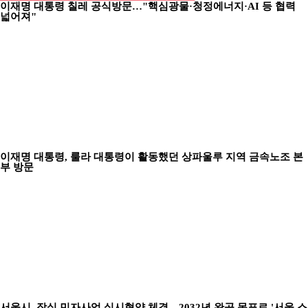
이재명 대통령 칠레 공식방문…"핵심광물·청정에너지·AI 등 협력
넓어져"
이재명 대통령, 룰라 대통령이 활동했던 상파울루 지역 금속노조 본
부 방문
서울시, 잠실 민자사업 실시협약 체결…2032년 완공 목표로 '서울 스