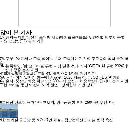
많이 본 기사
1
인공지능 데이터 센터 초대형 사업(메가프로젝트)을 뒷받침할 범부처 종합
지원 전담반(TF) 본격 가동
2
법무부, "어디서나 주총 참여"…슈퍼 주총데이로 인한 주주총회 참석 불편 해
소
3
K-블록체인, '팀 코리아'로 유럽 시장 진출 성과 거둬 'GITEX AI 유럽 2026' 후
속 성과 창출 본격 지원
4
"잠재성장률 3%·세계무역 4강·국민소득 5만불 원년으로"
5
AI 시대 여성 일자리 한눈에! 서초구, '2026 서초 여성 JOB FESTA' 개최
6
서울시, 중장년 채용 희망기업 300개사 모집… 채용박람회 참가비 전액 지원
7
"한-브라질 동반자 관계 도약 원년…경제협력 기반 강화"
8
호남권 반도체 국가산단 후보지, 광주군공항 부지 250만평 우선 지정
9
한-브라질 공급망 등 MOU 7건 체결…첨단전략산업 기술 협력 촉진