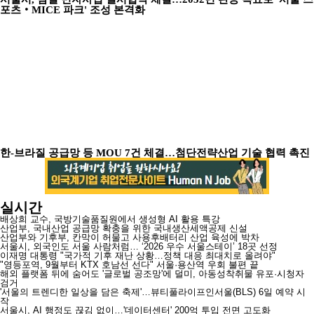
포츠‧MICE 파크' 조성 본격화
한-브라질 공급망 등 MOU 7건 체결…첨단전략산업 기술 협력 촉진
실시간
배상희 교수, 국방기술품질원에서 생성형 AI 활용 특강
산업부, 국내산업 공급망 확충을 위한 국내생산세액공제 신설
산업부와 기후부, 칸막이 허물고 사용후배터리 산업 육성에 박차
서울시, 외국인도 서울 사람처럼… ‘2026 우수 서울스테이’ 18곳 선정
이재명 대통령 "국가적 기후 재난 상황…정책 대응 최대치로 올려야"
"영등포역, 9월부터 KTX 호남선 선다" 서울·용산역 우회 불편 끝
해외 플랫폼 뒤에 숨어도 '글로벌 공조망'에 덜미, 아동성착취물 유포·시청자
검거
'서울의 트렌디한 일상을 담은 축제'…뷰티풀라이프인서울(BLS) 6일 예약 시
작
서울시, AI 행정도 끊김 없이…'데이터센터' 200억 투입 전면 고도화