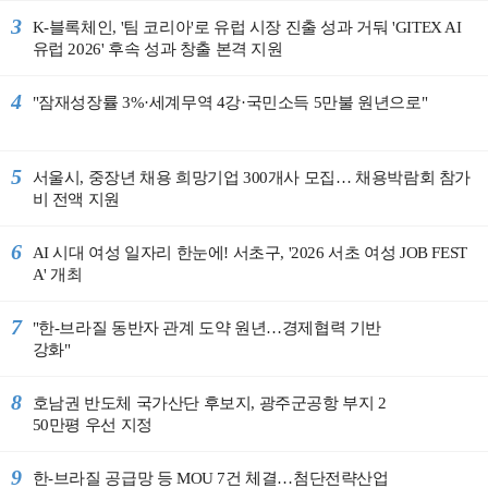
3
K-블록체인, '팀 코리아'로 유럽 시장 진출 성과 거둬 'GITEX AI
유럽 2026' 후속 성과 창출 본격 지원
4
"잠재성장률 3%·세계무역 4강·국민소득 5만불 원년으로"
5
서울시, 중장년 채용 희망기업 300개사 모집… 채용박람회 참가
비 전액 지원
6
AI 시대 여성 일자리 한눈에! 서초구, '2026 서초 여성 JOB FEST
A' 개최
7
"한-브라질 동반자 관계 도약 원년…경제협력 기반
강화"
8
호남권 반도체 국가산단 후보지, 광주군공항 부지 2
50만평 우선 지정
9
한-브라질 공급망 등 MOU 7건 체결…첨단전략산업