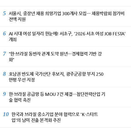
5
서울시, 중장년 채용 희망기업 300개사 모집… 채용박람회 참가비
전액 지원
6
AI 시대 여성 일자리 한눈에! 서초구, '2026 서초 여성 JOB FESTA'
개최
7
"한-브라질 동반자 관계 도약 원년…경제협력 기반 강
화"
8
호남권 반도체 국가산단 후보지, 광주군공항 부지 250
만평 우선 지정
9
한-브라질 공급망 등 MOU 7건 체결…첨단전략산업 기
술 협력 촉진
10
한국과 브라질 중소기업 분야 협력으로 'K-스타트
업'의 남미 진출 본격화 추진