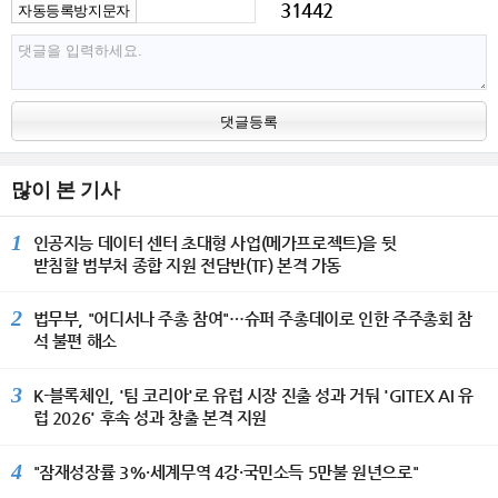
31442
자동등록방지문자
댓글등록
많이 본 기사
1
인공지능 데이터 센터 초대형 사업(메가프로젝트)을 뒷
받침할 범부처 종합 지원 전담반(TF) 본격 가동
2
법무부, "어디서나 주총 참여"…슈퍼 주총데이로 인한 주주총회 참
석 불편 해소
3
K-블록체인, '팀 코리아'로 유럽 시장 진출 성과 거둬 'GITEX AI 유
럽 2026' 후속 성과 창출 본격 지원
4
"잠재성장률 3%·세계무역 4강·국민소득 5만불 원년으로"