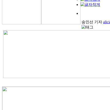
송인선 기자
ali