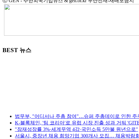
ⓒ GEN - 주한외국기업뉴스 & gen.or.kr 무단전재-재배포금지
BEST 뉴스
법무부, "어디서나 주총 참여"…슈퍼 주총데이로 인한 주
K-블록체인, '팀 코리아'로 유럽 시장 진출 성과 거둬 'GITEX 
"잠재성장률 3%·세계무역 4강·국민소득 5만불 원년으로"
서울시, 중장년 채용 희망기업 300개사 모집… 채용박람