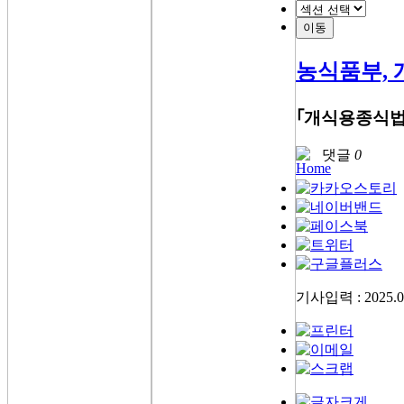
이동
농식품부, 
｢개식용종식법｣
댓글
0
기사입력 : 2025.08