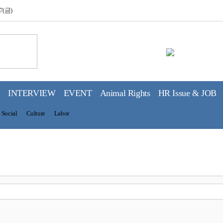
7(금)
INTERVIEW
EVENT
Animal Rights
HR Issue & JOB
Social
Culture
Labor