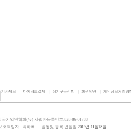
서비스를 접해 볼 수 있는 만큼 반려용품 및 서비스에 관심있는 관람객들에게 
속에서 동물복지를 확산하기 위해 동물보호의 날 행사는 지자체와 함께 개최
사에서는 해양도시의 특성을 살려 반려동물과 함께 하는 요트투어와 해변열차
설채현 수의사의 반려견 행동 교정 강연이, 둘째 날에는 반려가족 100팀이 
영 강의 등 관람객들이 직접 참여할 수 있는 프로그램도 준비했다. 특히 이
도록 통로를 넓게 확보하고, 행사장 곳곳에 반려동물 휴게공간과 전용 화장실
놀 수 있는 전용 놀이터도 갖추었다. 송미령 장관은 “반려가구가 늘어나면서
문화, 경제를 바꾸는 주인공이 되고 있다”며, “이재명 정부의 국정과제로 
 만큼, 정부는 동물복지 기반을 확충하고, 반려동물 양육비 부담 완화와 책
에서 체감할 수 있는 동물복지 정책을 추진해 나가겠다”고 밝혔다.
기사제보
다이렉트결제
정기구독신청
회원약관
개인정보처리방
주한외국기업연합회(유)
사업자등록번호:828-86-01788
년보호책임자 : 박하록
| 발행및 등록 년월일
2019년 11월18일