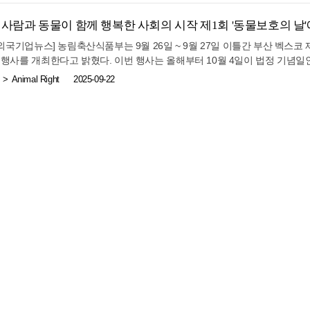
 다양한 교육 프로그램을 확대해 나가겠다”고 밝혔다. 한편 이날 발표회는
 제공하고, 반려인과 비반려인 모두가 서로 소통하는 기회를 제공한다는 계
 장기간 유지 가능한 보험료와 충분한 보장 수준을 함께 고려해야 한다고 
감과 열정, 그리고 삶의 아름다운 이야기를 무대 위에서 펼쳐 보이며 관객들
 패셔니스타 강아지를 찾는 ‘반려견 펫션쇼’ ▲강아지 로봇공연 ▲허들넘기
부담과 생활비 공백을 함께 대비하기 위해서는 3대진단비와 암보험의 보장 내
 사람과 동물이 함께 행복한 사회의 시작 제1회 '동물보호의 날
 ‘펫티켓 운동회’ ▲AI 오징어게임 ▲장기자랑 대회 등 4가지 메인 프로그
다 중요하다. 장기적인 관점에서 안정적인 보장을 준비하는 것이 예상치 못
주한외국기업뉴스] 농림축산식품부는 9월 26일 ~ 9월 27일 이틀간 부산 벡스코
강진단 등 다양한 체험 부스들도 운영된다. 또한 반려견놀이터, 포토존, 피크닉
념행사를 개최한다고 밝혔다. 이번 행사는 올해부터 10월 4일이 법정 기념
마련돼 축제에 활기를 더한다. 축제의 즐거움을 더하기 위한 다채로운 이벤트
것으로, ‘동물 보호에서 복지로의 대전환’을 주제로 사람과 동물이 더불어 
Animal Right
2025-09-22
첨에 더해 메인 프로그램 4개 부문에서 입상한 참가자들에게는 푸짐한 상품
를 확산하기 위해 기획됐다. 개막식은 9월 26일 14시에 열리며, 농식품부 
에서 반려견을 입양한 가족을 초청해 입양증서 전달식을 진행하고, 축제 전 
 비롯해 농림축산검역본부장, 농림수산식품교육문화정보원장 등 유관기관과
을 대상으로 한 상장 수여 시상식도 함께 개최된다. 반려동물을 사랑하는 누
막식에서는 동물복지 헌장 선언식, 농식품부와 봉사동물 기관 및 ㈜카카오와의
식 홈페이지 또는 포스터의 QR코드 스캔을 통해 가능하다. 자세한 내용은
 등이 진행될 예정이다. 이번 개막식에서는 동물복지 헌장을 처음으로 선포한
서초구청장은 “‘2025 서초 펫테크 축제’는 반려견과 함께 다양한 펫테크 기술
회가 지향해야 할 동물복지의 기본 가치를 담아, 앞으로 동물복지 정책의 방
인과 비반려인 모두가 소통하고 화합할 수 있는 자리가 되길 바란다”고 말했다
할 행동 기준을 담은 약속이라는 데 중요한 의미가 있다. 또한, 우리 생활
을 운용하는 6개 기관(국방부, 농식품부, 국토부, 관세청, 경찰청, 소방청
물 등록을 마친 반려인들이 카카오톡 앱을 통해 관련 제품 및 서비스 혜택을
무협약도 준비된다. 앞으로 동물등록을 마친 반려인이 더 많은 혜택을 받을 
획이다. 정책홍보관에는 농식품부를 중심으로 환경부, 해양수산부, 문화체육
등록제도 및 봉사동물 소개(농식품부) △야생·멸종위기 동물(환경부) △해
 문화활동(문체부) 등 동물복지 관련 정부 정책을 한자리에서 모아놓았다.
와 수의사회 등이 참여해 유실·유기동물 입양절차 등을 소개하고, 특히 어
도사 등 반려산업 관련 직업체험관을 운영하고, 숲속 캠핑 체험 및 농장동물
위 방문을 추천한다. 이와 함께 펫푸드·펫테크·펫헬스케어 등 50여개 기업
 엑스레이 판독 솔루션, 사료 샘플 체험, 생체인식 서비스, 펫보험‧장례 