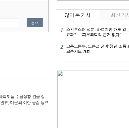
많이 본 기사
최신 기
검색
1
스킨부스터 성분, 바르기만 해도 같
효과?… "피부과학적 근거 없다"
2
고용노동부, 노동절 전야 청년 소통 
크콘서트 개최
유화학제품 수급상황 긴급 점
발표, 미군의 이란 공습 등으
 점검하고, 향후 대응방안을
완화 국면으로 전환됐으나, 최
우디 유조선 공격 등이 이어지
칠 가능성에 대비해 석유화학