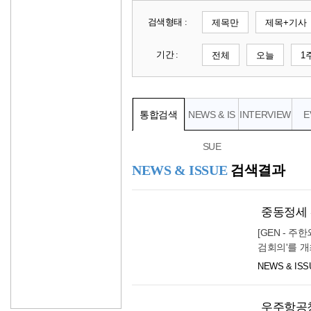
25.9℃
영월
검색형태 :
제목만
제목+기사
28.2℃
충주
기간 :
전체
오늘
1
27.4℃
서산
25.6℃
울진
29.8℃
청주
통합검색
NEWS & IS
INTERVIEW
E
28.5℃
대전
24.2℃
추풍령
SUE
25.7℃
안동
NEWS & ISSUE
검색결과
26.1℃
상주
27.8℃
포항
중동정세 
27.9℃
군산
[GEN - 
27.3℃
대구
검회의'를 개
로 중동 정
27.8℃
전주
NEWS & ISS
논의하기 위해
26.8℃
울산
근 이란의 호
며 긴장이 다
우주항공청
창원