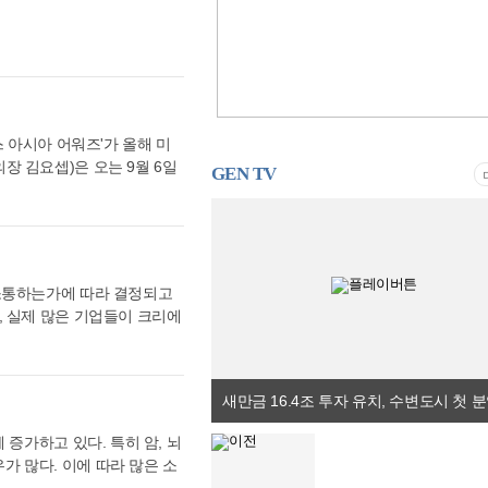
 우수한 기술인력과 창업자에
반도체 분야 협력을 추진하기로
콘밸리에서 지난 54년간 구
단 메모리 반도체 공급과 AI
한국에 방문한 적이 있고 K-
테크 기업들과 향후 5년간 7
 충분한 스타트업 지원이 필
로 했다. 한편, 지난 23일에
사도는 “a16z는 로보틱스,
퓨팅 인프라를 공동 구축·실증을
 한국과의 파트너십을 확대해
 칩의 공동 설계와 국산 AI
 아시아 어워즈'가 올해 미
면 양국에 큰 도움이 될 것
데이터센터 분야에서는 국내 기
 김요셉)은 오는 9월 6일
국은 인재강국이고 벤처투자는
GEN TV
데이터센터 투자 협력을 추진하
 2026’ 한국결선을 동반 개
해도 관용하는 문화가 벤처생태
에 대한 엔비디아의 지원과 함
미스터 아시아 어워즈’를 전격
 파트너스(LSVP)의 배리
급 AI데이터센터 프로젝트 투
 메가인플루언서 에디션’으로
으로 한국과의 협력을 더욱 확
 기반 파트너십을 국내 주요
뷰티 인플루언서를 양성하겠다는
 창업가를 발굴하고, 벤처캐피
디아와 전략적 투자 협약, 브
UG그룹 및 '몽골 서울콘'과
이다”라고 말했다. 제너럴 캐
 소통하는가에 따라 결정되고
기로 했다. 우선, 엔비디아
를 기획 중이다. 대회 여정은
문에 벤처생태계의 자본 확대
, 실제 많은 기업들이 크리에
부터의 최대 90억 달러 지원
를 거쳐 선발된 남녀 약 20
 육성을 적극 추진할 필요가
 7월 9일 서울 콘래드 서
로 했다. 한미 양국 기업들은
함께 콘서트 형식의 결선을 치
을 것이다”라고 언급했다.
정식은 제4회 K-FORUM의 공
 현대자동차그룹과 엔비디아는
자 전원의 출국 항공권 및
명받았다”며, NEA는 트웰브
이번 선정식은 기존의 전문가
 대학·스타트업의 다양한 로봇
자의 실질적인 아웃풋으로 검
 스타트업을 많이 보유하고 있어
주목받고 있다. 크리에이터
와 앤트로픽은 AI 신규 시장
주관사 중 하나인 미국 IUC
은 “이번 실리콘밸리 밋업에
참여해 각 산업 분야에서 소비
. 김 정책실장은 "이로써 반
시키는 프로젝트를 성공적으로
 증가하고 있다. 특히 암, 뇌
협력 방안을 논의한 것은 우리
하며 기업, 콘텐츠, 크리에이
너들과 구체적인 투자·협력 방
아 챔피언십 2026’에 한국
 많다. 이에 따라 많은 소
벤처·스타트업 환경 조성과
 함께 성장하는 새로운 상생
 본 대회의 아시아 독점 판권