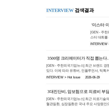
벤처캐피털들은
분야에서 국내
25.1℃
진주
대해 높이 평
했다. 구체적
INTERVIEW
검색결과
글, 엔비디아
27.0℃
강화
칩 생산을 위
푸드와 친절
500억 달러
27.4℃
양평
요하다”라고 
'미스터·미
는 과기정통부
바이오 헬스 
25.9℃
이천
위한 업무협약
[GEN - 
나갈 계획이다
반도체 실증까
24.6℃
인제
스터 대회를 
이다”라고 
업들과 글로벌
몽골 울란바타
인재가 있는
26.6℃
홍천
INTERVIEW
기로 했다. 
최한다고 밝혔
계 강화와 스
22.3℃
께 최신 GP
태백
합병해 남녀 
에거스는 “한
자·협력을 추
24.4℃
명명됐다. K
3500명 크리에이터가 직접 뽑는다…
정선군
대해 나가기를
거점으로 사업
목표다. 이를
털과 대학 네
25.4℃
제천
[GEN - 주한외국기업뉴스] 최근 브랜드
룩필드와 인프
손잡고 아시
털리스트의 
있다. 이에 따라 유튜버, 인플루언서, 틱
로부터 10억
23.9℃
보은
오는 8월 2
가 필요하고
이터와의 협업을 중요한 마케팅 전략으로 활
을 통해 GW
INTERVIEW
Hot Issue
2026-06-29
인의 예비 
있다”며 “대
25.5℃
천안
울 그랜드볼룸에서 '2026 크리에이터 브랜드 선정
피지컬 AI 
르게 된다.
뉴 엔터프라이
식 프로그램으로 진행되며, 국내외 크리에
AI 로봇을 
28.1℃
보령
현지 체재비 
랩스(Twel
중심 평가 방식에서 벗어나 실제 소비자와
3대진단비, 암보험으로 의료비 부
개발을 지원하
증된 바 있다
한국에서의 
25.7℃
부여
링이 보유한 국내외 3,500여 명 규모의 
을 공동 발굴
남가주 예술
[GEN - 주한외국기업뉴스] 최근 의료기술
참여한 VC들
자에게 긍정적인 영향력을 발휘하고 있는 브
24.7℃
도체 AI 데
금산
수행했다. 이
혈관질환, 심장질환은 국내 주요 사망원인으
벤처생태계의 
터를 연결하는 산업 플랫폼 역할을 수행해 
안을 마련했
27.1℃
대표로 출전해