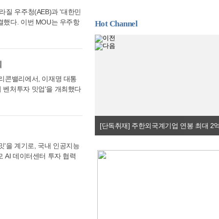
급 차질 가능성 등을 점검했
라질 우주청(AEB)과 '대한민
상태이며, 석유화학제품 재고도
결했다. 이번 MOU는 우주항
Hot Channel
적인 영향은 제한적일 것으로
속조치로 추진됐다. 이번 협약
와 실시간 소통체계를 구축하
남미 시장 진출을 지원할 수
 수급 안정 조치를 지속하고,
 규제 협력, 달 탐사 및 관련
으로 대비할 방침이다. 양기욱
력 관계를 구축하기로 합의했
최
로 인한 의료·보건 등 국민
 수송 분야의 주요 협력국으
급 상황을 면밀히 살펴줄 것을
실리콘밸리에서, 이재명 대통
어려움을 해소하는 데 행정적·
리 벤처투자 밋업'을 개최했다
이 보유한 산업적 강점을 활
각서(MOU)를 체결하고, 2
 위해 7월 28일 오후(현
운드테이블이 진행됐다. 행사
우주항공청장은 “이번 브라질
스, 뉴 엔터프라이즈 어소시
 진출할 수 있는 실질적인
 VC들이 참여했다. 1부에서
도록 적극 지원하겠다”고 밝
은 한국 혁신생태계와의 전략
서밋'을 계기로, 국내 인공지능
관계를 발전시켜 나가기로 했
규모 AI 데이터센터 투자 협력
단은 이번 양해각서(MOU)를
터에서 브리핑을 통해 이 같은
한국 스타트업의 투자유치 촉
, 오픈AI, 앤트로픽 CEO이
기 위해 해외 VC 투자를 위
이해진 네이버 의장과 국내외
및 실리콘밸리 벤처투자 동
정책실장은 "이번 일정은 대한
경의 차이와 투자 과정의 애로
에 글로벌 빅테크의 기술과 자본
 라운드테이블에 참여한 모든
 정책실장에 따르면, 반도체