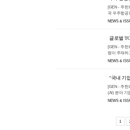
업계 및 한
[GEN - 
29.0℃
광주
다. 현재 국
국 우주항공청
29.0℃
29.0℃
안정적인 수준
부산
공청 출범 이
NEWS & ISS
전망된다. 
28.0℃
통영
으로 브라질 
고, 중동 정
있는 협력 기
목포
9월 이후 필
과학·기술·상
글로벌 T
산업자원안보
29.6℃
29.2℃
여수
다. 브라질은
생활 필수품
[GEN - 
로 주목받고 
흑산도
당부드린다”며
령이 주재하고
재정적 도움을
고 밝혔다. 
28.3℃
28.8℃
완도
NEWS & ISS
용해 항공제조
부에서는 한
지시간), 한
℃
고창
에는 앤드리
우주청과의 
23.6℃
순천
에이츠, 세콰
"국내 기업
기반이 될 것
는 국민연금
홍성(예)
혔다.
[GEN - 
적 협력을 
(AI) 분야
26.5℃
26.5℃
다. 그동안 
을 추진하기
NEWS & ISS
기반으로 실리
28.9℃
제주
성과에 대해 
진도 모색해 
참여한 가운데
28.0℃
고산
한 실행계획
주요 기업인과
향과 유망 투
29.2℃
성산
1
민국이 보유한
사항 ▲양국
29.1℃
을 결합해 A
서귀포