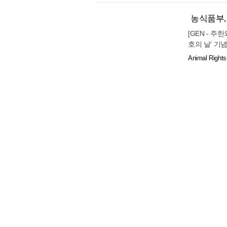
29.5℃
해남
소통하고 문화예술 활동에 참여할 수 있도록
대한 체험을
보험은 단순히 저렴한 상품을 선택하기보다
과 협찬 속에 진행됐으며, 참가자들은 자신
28.1℃
고흥
▲서초 최고의
게나 예고 없이 찾아올 수 있다. 의료비 
농식품부,
기가 진행되는
상황에 맞는 상품을 선택하는 것이 무엇보
의령군
[GEN - 
사, AI 건
적 부담을 줄이는 첫걸음이 될 수 있다.
호의 날’ 기
25.7℃
함양군
리도 함께 
따라 마련된 
Animal Rights
한 행운권 추
24.4℃
28.9℃
광양시
국민적 공감대
동물사랑센터
예지 의원을
26.3℃
진도군
전’ 입상자들
석한다. 개
21.9℃
램 신청은 공
봉화
유공자 시상
다. 전성수 
24.0℃
영주
장은 우리 사
간”며 “반려
이 함께 실천
24.1℃
문경
있는 봉사동물
22.5℃
청송군
업무협약과 동
카오와의 업
영덕
해 나갈 계
24.3℃
의성
정과제‧동물
동반여행 및
23.8℃
26.0℃
구미
동물보호단체
영천
건사·행동지
24.8℃
25.6℃
경주시
말동안 가족단
건강상담부터,