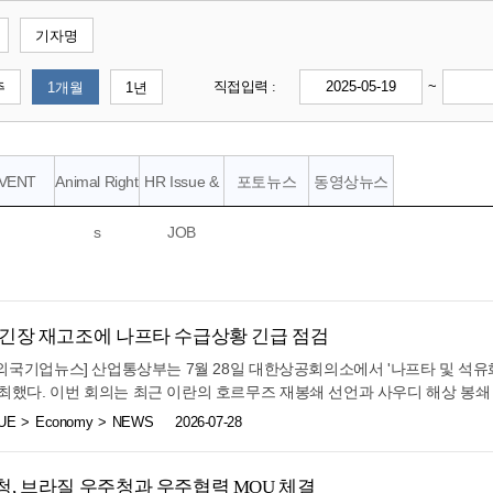
기자명
직접입력 :
~
주
1개월
1년
VENT
Animal Right
HR Issue &
포토뉴스
동영상뉴스
s
JOB
긴장 재고조에 나프타 수급상황 긴급 점검
주한외국기업뉴스] 산업통상부는 7월 28일 대한상공회의소에서 '나프타 및 석
최했다. 이번 회의는 최근 이란의 호르무즈 재봉쇄 선언과 사우디 해상 봉쇄 
세 긴장이 다시 고조됨에 따라 국내 나프타 수급과 석유화학제품 공급 현황을
UE
Economy
NEWS
2026-07-28
 마련됐다. 지난 6월 미-이란 간 ‘종전 MOU’ 체결로 중동 지역의 긴장이 
르무즈 통항 선박에 대한 공격과 호르무즈 해협 재봉쇄 선언, 홍해 일대 사
시 고조되고 있다. 이에 산업부는 중동 정세 악화가 국내 나프타 수급에 미
, 브라질 우주청과 우주협력 MOU 체결