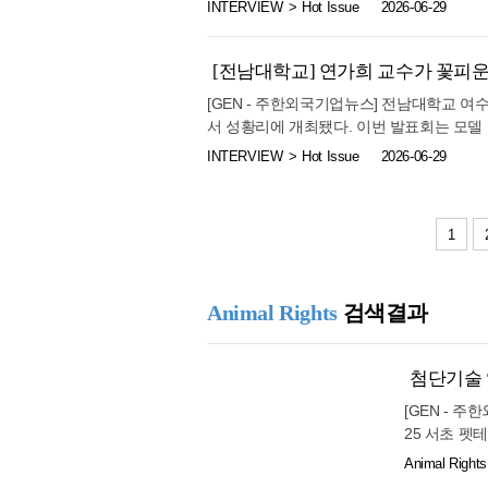
비자들이 3대진단비와 암보험을 중심으로 보
함께 우리 스
INTERVIEW
Hot Issue
2026-06-29
모델을 제시하기 위해 마련됐다. 크리에이터
은 비영리 
뇌혈관질환, 허혈성 심장질환 진단 시 약정
27.0℃
부안
적인 변화를 만들어내고 있는 브랜드들을 크
받을 수 있는 상품이 많아 치료비뿐 아니라 
에이터 브랜드 선정식은 단순히 상을 수여하
임실
사, 재활치료, 통원치료까지 장기간 이어지
[전남대학교] 연가희 교수가 꽃피운 
와 콘텐츠 협업을 고민하는 기업들에게 핵심
용이 발생할 수 있다. 이러한 이유로 진단
24.7℃
26.5℃
정읍
프로그램과 콘텐츠 홍보 기회를 통해 브랜드 가
[GEN - 주한외국기업뉴스] 전남대학교 
항 암보험을 선택할 때는 단순히 보험료만 
M 메인 프로그램과 함께 진행되며, 산업계
서 성황리에 개최됐다. 이번 발표회는 모델
남원
야 한다. 상품에 따라 유사암이나 소액암의
할 예정이다
으로 기획·운영한 과정의 결실을 선보이는
INTERVIEW
Hot Issue
2026-06-29
재진단암이나 전이암, 특정 부위 암에 대한
27.5℃
장수
갈고닦은 실력과 열정을 마음껏 발휘했다. 
발이나 전이에 따른 치료가 장기화되는 사례
연모총연합회 회장은 축사를 통해 "오늘 축
21.9℃
고창군
제공하는 상품도 늘어나고 있어 자신의 필요
서 우정출연으로 무대를 함께 빛내주신 덕분
25.9℃
요한 것이 뇌혈관질환과 심장질환 보장이다
영광군
1
한 뜨거운 열정으로 인생의 제2막을 함께 
차이가 있다. 심장질환 역시 급성심근경색만
27.3℃
28.8℃
김해시
용기로 성장해 온 시니어 연기모델 여러분이
보험 전문가들은 질병 발생 가능성과 실제 
뜻을 전했다. 전남대학교 여수캠퍼스 평생교
순창군
진단비는 병원비를 보전하는 목적뿐 아니라 
과 도전정신이 많은 사람들에게 감동과 희망
Animal Rights
검색결과
생활비, 대출 상환, 자녀 교육비 등은 실
24.7℃
29.3℃
북창원
력을 키우고 새로운 삶의 가치를 발견하는 
도 활용할 수 있다. 특히 가장이 중증질환
발표회는 오프닝 공연을 시작으로 라인댄스,
29.1℃
양산시
받고 있다. 가입 시기는 빠를수록 유리 보
첨단기술 입
졌다. 참가자들은 각자의 개성과 끼를 무대
거나 건강검진에서 이상 소견이 발견되면 가
보성군
킹 공연은 나이를 뛰어넘는 자신감과 품격을
[GEN - 
있다. 또한 최근에는 보험상품의 보장 내용
화기애애하게 만들었다. 전남대학교 평생교
27.4℃
29.0℃
강진군
25 서초 펫테
비하는 것이 중요하다. 여러 상품 비교가 
영되고 있으며, 연기와 모델 교육은 물론 
29.1℃
nology’
보험료가 다를 수 있다. 따라서 가입 전에는
장흥
Animal Rights
회는 단순한 수료행사가 아닌 새로운 인생 
용해 제공하
신의 예산과 필요한 보장을 고려해 불필요한