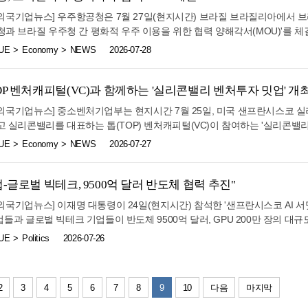
국화학산업협회와 함께 긴급점검회의를 열고, 나프타 수급과 석유화학제품 공
주한외국기업뉴스] 우주항공청은 7월 27일(현지시간) 브라질 브라질리아에서 브
내 석유화학 업계는 8월까지 필요한 나프타를 전년 수준 이상으로 확보한 
과 브라질 우주청 간 평화적 우주 이용을 위한 협력 양해각서(MOU)'를 체
을 유지하고 있다. 이에 따라, 현 상황이 국내 나프타 수급에 미치는 단기
후 중남미 국가와 체결하는 첫 MOU로, 지난 2월 한-브라질 정상회담의 후
UE
Economy
NEWS
2026-07-28
다만, 정부는 중동 지역의 긴장 상황이 장기간 지속될 가능성에 대비해 업계
발사장 활용 등 실질적 우주 협력 활동을 본격화하고, 국내 우주 기업의 중
세와 국내외 수급 상황을 면밀히 모니터링하기로 했다. 또한, 그간 시행해 온
반을 마련했다는 점에서 의미가 크다. 양 기관은 이번 MOU를 통해 발사 허가
요한 물량을 추가로 확보하기 위한 방안도 강구하는 등 위기 상황에 선제적
업 활동, 우주 산업 및 우주경제 개발, 위성 데이터 공유 등의 분야에서 협
OP 벤처캐피털(VC)과 함께하는 '실리콘밸리 벤처투자 밋업' 개
실장은 “중동 정세의 불안이 장기화될 가능성에 대비해 나프타 수급 영향으
 적도 인근에 위치한 알칸타라 우주센터 등 지리적 여건을 갖추고 있어 우주
의 생산 차질이 발생하지 않도록 정부와 업계가 긴밀히 소통하며 나프타 수
주한외국기업뉴스] 중소벤처기업부는 현지시간 7월 25일, 미국 샌프란시스코 
있다. 이에 따라, 발사 허가 규제의 절차 간소화는 국내 기업의 해외 발사 
, “정부도 나프타 수급 안정화를 위해 최선을 다하겠다”고 강조했다.
 실리콘밸리를 대표하는 톱(TOP) 벤처캐피털(VC)이 참여하는 '실리콘밸
 줄 것으로 기대한다. 한편, 우주항공청은 이번 브라질 방문을 계기로 양국
이번 행사에서는 1부에서 국민연금공단과 6개 실리콘밸리 VC가 투자협력 양해
UE
Economy
NEWS
2026-07-27
 분야에서도 새로운 협력 기회를 모색할 예정이다. 구체적인 협력 성과 창출을
국과 미국의 벤처투자 생태계 현황과 글로벌 투자 협력 방안을 논의하는 라
국항공우주산업(KAI)과 엠브라에르 간 양해각서 체결이 진행된다. 오태석 
슨 호로위츠, 제너럴 캐털리스트, 코슬라 벤처스, 라이트스피드 벤처 파트너
양해각서 체결은 우리 우주 기업들이 발사 애로를 해소하고, 브라질 시장으로
이어 캐피탈 등 총 3천억 달러 규모의 자산을 운용하는 실리콘밸리 톱(TOP)
-글로벌 빅테크, 9500억 달러 반도체 협력 추진"
”이라며, “동시에, 항공제조 분야에서도 가시적인 협력 성과로 이어질 수 있
공단과 각 VC간 투자협력을 위한 협약을 체결했다. 이를 기반으로 각 기관
주한외국기업뉴스] 이재명 대통령이 24일(현지시간) 참석한 '샌프란시스코 AI 
확대하고, 유망 혁신기업과 글로벌 투자기회를 발굴하기 위한 장기적인 협력
 기업들과 글로벌 빅테크 기업들이 반도체 9500억 달러, GPU 200만 장의 대
샌프란시스코 사무소를 중심으로 현지 VC 네트워크를 구축해 온 국민연금공
로 했다. 김용범 청와대 정책실장은 이날 오후 샌프란시스코 현지 프레스센
UE
Politics
2026-07-26
콘밸리 TOP VC와의 네트워크를 강화하고, 우량 투자기회 발굴과 함께 
소개했다. '샌프란시스코 AI 서밋'에는 이 대통령을 비롯해 엔비디아, 브로드컴
나갈 계획이다. 또한 이번 양해각서(MOU)를 실질적인 투자 협력으로 연결하
 이재용 삼성전자 회장, 최태원 SK 회장, 정의선 현대자동차그룹 회장, 
을 마련할 계획이다. MOU 체결에 이어 열린 라운드테이블에서는 ▲글로벌 
 연구자, 스타트업, 투자자, 학생 등 각계각층 230여 명이 참석했다. 김 
자 분야 ▲한국 스타트업 투자 사례와 투자 결정 요인 ▲한·미 벤처투자 환
2
3
4
5
6
7
8
9
10
다음
마지막
 반도체뿐 아니라, AI 인프라, 모델, 피지컬AI 등 AI 생태계 전반의 역량
 벤처생태계 간 협력 강화를 위한 방안 등에 대해 폭넓은 논의가 이뤄졌다.
I 풀스택 전반의 투자·협력 성과를 창출하기 위해 마련됐다"고 설명했다. 김