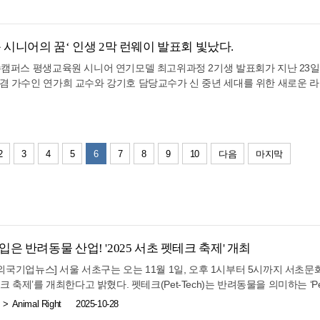
장 내용을 꼼꼼하게 살펴보며 대비에 나서고 있다. 3대진단비란 무엇인가 
타트업의 원활한 해외시장 진출을 위해 더 많은 정책적 지원을 해나가겠다”
링 관계자는 "좋은 브랜드가 반드시 유명한 브랜드는 아니다"라며 "소비
문예단체 퍼스트파운데이션이 운용하며, 필리핀 퍼스트채리티재단과 LBBA가
된 보험금을 지급하는 보장을 의미한다. 치료 방법이나 입원 여부와 관계없
리에이터의 시선으로 발굴하고 널리 알리는 것이 이번 선정식의 취지"라고 
생활비, 간병비, 소득 공백 등에 활용할 수 있다는 점이 특징이다. 중증질환
는 행사가 아니라 기업과 크리에이터가 연결되는 새로운 기회의 장이 될 것
는 경우가 적지 않다. 또한 치료 기간 동안 경제활동이 어려워질 가능성도 있
시니어의 꿈‘ 인생 2막 런웨이 발표회 빛났다.
적인 비즈니스 교두보가 될 것"이라고 밝혔다. 특히 선정 기업들은 행사 
비 중심의 보장은 많은 가입자들이 우선적으로 고려하는 항목으로 꼽힌다. 암보
치를 더욱 확장할 수 있을 것으로 전망된다. 한편 '2026 크리에이터 브랜드
여수캠퍼스 평생교육원 시니어 연기모델 최고위과정 2기생 발표회가 지난 23
비교하기보다 보장 범위를 함께 살펴보는 것이 중요하다. 먼저 일반암 진단
 주요 인사와 콘텐츠 업계 관계자, 크리에이터들이 참석한 가운데 대한민국
 겸 가수인 연가희 교수와 강기호 담당교수가 신 중년 세대를 위한 새로운
 보장금액이 일반암보다 낮게 설정되는 경우가 있으므로 지급 기준을 꼼꼼히
 자리였다. 이날 행사에는 수개월간 교육과정을 이수한 시니어 연기모델 수
 추가 보장이 가능한지 살펴보는 것도 도움이 된다. 암 치료 기술이 발전하
가족과 지인, 지역 주민 등 많은 관객들이 참석해 참가자들에게 뜨거운 박수와
도 있기 때문이다. 최근에는 표적항암치료, 항암약물치료, 방사선치료 등 
제의 자리를 찾아주신 모든 분께 진심으로 감사드립니다. 특히 우리 시연모
에 맞게 선택하는 것이 중요하다. 뇌·심장질환 보장은 진단 범위를 확인해
에, 오늘 행사가 더욱 뜻깊고 풍성해졌습니다. 또 선후배가 하나 된 오늘 무
. 뇌질환의 경우 뇌출혈만 보장하는 상품과 뇌혈관질환 전체를 폭넓게 보장
2
3
4
5
6
7
8
9
10
다음
마지막
멋지게 채워 가기를 바랍니다"라고 말했다. 이어 나웅진 회장은 “배움에 대한
 보장하는지, 허혈성 심장질환까지 포함하는지에 따라 실제 보장받을 수 있
 매우 자랑스럽다”며 “오늘 무대가 인생의 새로운 도약을 위한 소중한 출발
보장 범위를 함께 고려해 상품을 비교하는 것이 바람직하다고 조언한다. 진
육원 곽인실 원장은 축사를 통해 “인생의 진정한 주인공은 바로 자신”이라
치료 기간 동안 발생하는 다양한 경제적 부담을 줄이는 역할도 한다. 예를 들
을 전해주고 있다”고 말했다. 강기호 담당교수는 “이번 과정은 단순한 모델
손의료보험으로 보장받기 어려운 비용이다. 진단비는 사용 목적에 제한이 없는
시간이었다”며 “수강생들의 열정이 지역 시니어 문화 발전에도 큰 역할을 할
을 진단받을 경우 소득 감소가 발생할 가능성이 있는 만큼 경제적 안전망으로
 색소폰 연주, 워킹드라마, 럭셔리 패션쇼, 한복 모델쇼, 청바지·캐주얼 모
험은 건강할 때 가입할수록 선택의 폭이 넓고 보험료 부담도 상대적으로 낮은 
은 반려동물 산업! '2025 서초 펫테크 축제' 개최
 위에서 유감없이 발휘하며 관객들의 큰 호응을 이끌어냈다. 특히 시니어 
입이 제한되거나 보험료가 높아질 수 있으며 일부 질환은 부담보 또는 보장
 보여주며 깊은 인상을 남겼다. 관객과 함께 호흡하는 소통의 시간도 마련
주한외국기업뉴스] 서울 서초구는 오는 11월 1일, 오후 1시부터 5시까지 서초
과 가입 기준이 지속적으로 변경되고 있어 자신의 연령과 가족력, 건강 상태
육원 시니어 연기모델 최고위과정은 신중년 세대의 자기계발과 문화예술 활
크 축제’를 개최한다고 밝혔다. 펫테크(Pet-Tech)는 반려동물을 의미하는 ‘Pe
합리적인 선택의 시작 보험사마다 동일한 3대진단비와 암보험이라도 보장 범위
다양한 문화예술 콘텐츠를 접목한 실무 중심 교육 프로그램으로 주목받고 있다
의 합성어로, 반려동물을 위한 제품과 서비스를 사물인터넷(IoT), 인공지능(AI)
 진단비 규모와 보장 범위, 면책기간, 감액기간, 갱신 여부 등을 종합적으로
Animal Right
2025-10-28
2막을 향한 도전과 성취를 함께 나누는 축제의 장이었다”며 “앞으로도 시니
는 것을 의미한다. 구는 반려동물 천만시대를 맞아 개최되는 이번 축제를 통
 특약은 줄이고 꼭 필요한 보장을 중심으로 설계하면 보다 효율적인 보험 