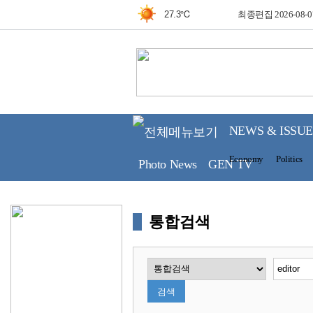
27.3℃
최종편집 2026-08-0
25.9℃
철원
26.7℃
동두천
25.3℃
파주
22.7℃
대관령
25.7℃
춘천
NEWS & ISSUE
26.8℃
백령도
Economy
Politics
26.7℃
북강릉
Photo News
GEN TV
27.2℃
강릉
동해
통합검색
26.5℃
29.6℃
서울
29.9℃
인천
27.5℃
원주
27.5℃
울릉도
검색
29.6℃
수원