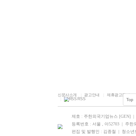
23.9℃
거창
별 제품 및 
25.2℃
합천
민의 일상 
는 올해 행
27.4℃
밀양
사 첫날에는 
산청
려견 사진 촬
여할 수 있
25.1℃
28.3℃
거제
자유롭게 뛰어
26.3℃
남해
회의 일상과 
28.6℃
사회가 선정된
민이 일상 속
27.6℃
속초
신문사소개
광고안내
제휴광고문의
RSS
Top
제호 : 주한외국기업뉴스 [GEN] |
등록번호 : 서울 , 아52703 | 
편집 및 발행인 : 김종철
| 청소