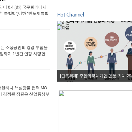
 시간이 걸렸다. 정부는 이러
이 8.4.(화) 국무회의에서
화를 본격 지원하면서 혁신 의
관한 특별법'(이하 “반도체특별
Hot Channel
용화 지원사업(보건분야, 디지
운영, ▲반도체클러스터 지정
제품의 ▲진료 현장 실증, ▲실
·관리 등에 관한 세부사항을
큰 6개 분야 컨소시엄이 선
요 정책을 심의하기 위한 반도
 및 뇌경색 분석 AI를 한림대
했다. 이를 통해 핵심 정책
 효과와 경제성을 입증한다.
클러스터 지정) 클러스터 지
I) 기반 파킨슨병 진단 보조
있는 소상공인의 경영 부담을
반시설 현황, ▲인력양성·연구
 임상 검증을 추진한다. [암
 말까지 1년간 연장 시행한
지역을 우선적으로 고려하도록
북삼성병원, 건국대병원 등 10
감소한 소상공인·중소기업은
 있도록 했다. ③ (산업기
 '프리베노틱스 컨소시엄'은
 받을 수 있게 됐다. 이번 연
100% 이하의 범위에서 국가
내과에 도입해 위암 전구병변
' 개정에 따라 2026년 1
 안전에 기여하는 시설 등은
이아이 컨소시엄'은 생체신호
 기준을 확정하여 시행하게
하고, 반도체 생산에 필수적인
정맥 위험 예측 유효성을 검
 중 전년 대비 매출이 감소한
도권 반도체기업과 지역 전문인
르헨티나 핵심광물 협력 MO
구의 안쪽면) 영상 기반 심
상하고 있다. 임대료 감면은
체산업 전문인력 양성기관 지
먼저 김정관 장관은 산업통상부
자의 심혈관 위험 평가 수가 등
 점포당 최대 연 2천만 원까지
할 수 있도록 했다. ⑤ 그
정식 서명했다. 아르헨티나는
롯해 6개 주관기업 대표, 주
하’는 25% 감면, ‘20% 초
특별회계 설치·운용, ▲업무
 큰 국가로, 현재 우리 기업
의 성공적인 진료실 안착과 환자
하고, 연체료도 최대 50%까
반도체산업 경쟁력 강화와 안정
회담을 계기로 '핵심광물 협력
업은 AI 디지털 의료기기가
에서 8월 중 안내 후 접수
행될 예정이다. 산업통상부 김
아가 정부간 공식 협력체계를
 마중물이 될 것이다”라며
하면 된다. 서울시는 비록 시
와 긴밀히 협력하여 법률에
 이번 MOU를 통해 핵심광
해 축적된 자료와 시장 진입
지원하기 위해 임대료를 감면키
사-채굴-가공 등)에 대한 공동