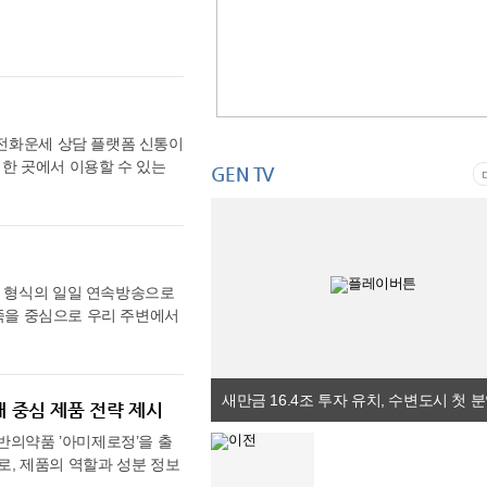
보건산업진흥원 정영훈 기획
 소상공인의 부담을 덜어드
 협약은 우리 기업의 아르헨티
 결실을 동시에 창출해야 한
영 회복은 물론, 나아가 지역
공급망 협력을 확대하는 기반
 강조했다.
헨티나 경제부 장관과 면담을 갖
M.AX) 등으로 양국 경제협
가 기존 프로젝트의 차질 없
르헨티나 정부에 신속하고 예측
 전화운세 상담 플랫폼 신통이
물 협력을 구리 등 신규 분야
 한 곳에서 이용할 수 있는
GEN TV
 요청했다. 아울러 공급망 불
고 있다. 특히 최근에는 시간
향후 아르헨티나의 LNG 수
화운세와 전화사주 상담을 찾
국장급 연락창구를 중심으로
어 바쁜 직장인과 2030 세
 지원하는 한편 신규 협력사
속마음, 연애운, 재회 가능성
에 대해서도 깊이 있는 논의를 진
 현실적인 고민에 대한 조언을
화 형식의 일일 연속방송으로
진전을 위해 아르헨티나가 노력
립에 도움을 받을 수 있다.
 가족을 중심으로 우리 주변에서
고 공급망 협력을 강화할 수
적인 고민에 대한 방향성을 찾
 국민 모두가 공감하고 소통
교역을 넘어 한국의 제조업
으로 전화운세와 전화타로 상
 박진 감독, 극본은 최수현
등 미래산업 분야에서도 협력
 상담사를 통해 이용자 선택
 역)가 출연한다. 또한 전원주
동포간담회에서 현지에 진출
 상담 환경을 제공하고 있다.
오는 7월 첫 촬영에 돌입하며,
 확대 방안을 논의했다. 아
 중심 제품 전략 제시
를 지속적으로 확대하며 비대면
도 준비 중이다. 제1화 ‘지
티나 정부의 대규모 투자유치
 일반의약품 ’아미제로정’을 출
인의 목소리를 알아듣게 되며
 이번 승인을 계기로 향후 한
, 제품의 역할과 성분 정보
불안감이 커지고 있는 가운데,
 등 물류·판매 분야 진출 기