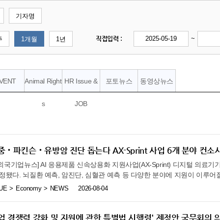
기자명
직접입력 :
~
주
1개월
1년
VENT
Animal Right
HR Issue &
포토뉴스
동영상뉴스
s
JOB
중‧파킨슨‧유방암 진단 돕는다 AX-Sprint 사업 6개 분야 컨소
주한외국기업뉴스] AI 응용제품 신속상용화 지원사업(AX-Sprint) 디지털 의료기
정됐다. 뇌질환 예측, 암진단, 심혈관 예측 등 다양한 분야에 지원이 이루어
(AI)이 단순 개발 단계를 넘어 실제 의료 현장의 임상과 진료에 도입되는 
UE
Economy
NEWS
2026-08-04
한국보건산업진흥원은 8월 4일 AI 응용제품 신속 상용화 지원사업(보건분
 협약 체결식을 개최하고, 우수 AI 의료기기의 진료실 도입을 위한 본격 지
우수한 AI 응용 의료기기가 개발되어 식품의약품안전처 허가를 받더라도, 실
업 경쟁력 강화 및 지원에 관한 특별법 시행령' 제정안 국무회의 