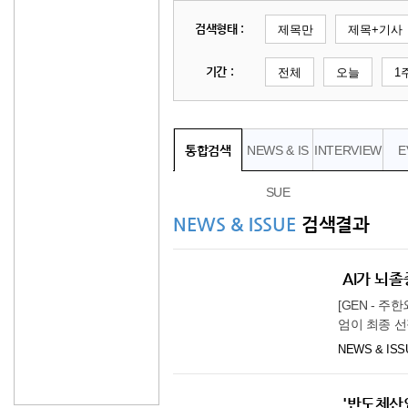
36.3℃
영월
검색형태 :
제목만
제목+기사
35.0℃
충주
기간 :
전체
오늘
1
34.9℃
서산
29.3℃
울진
36.0℃
청주
통합검색
NEWS & IS
INTERVIEW
E
35.3℃
대전
31.7℃
추풍령
SUE
35.0℃
안동
NEWS & ISSUE
검색결과
33.5℃
상주
30.6℃
포항
AI가 뇌졸
34.0℃
군산
[GEN - 
33.7℃
대구
엄이 최종 선
의료 인공지능
36.5℃
전주
NEWS & ISS
보건복지부와 
32.2℃
울산
고회 및 사업
국내에서는 
'반도체산
창원