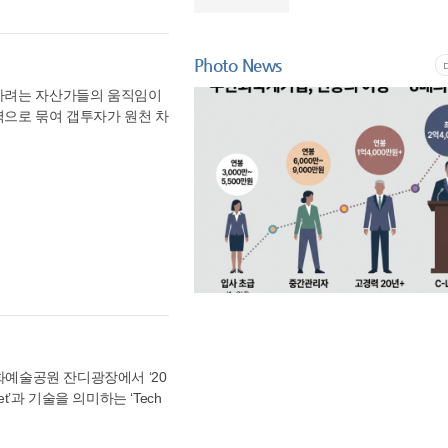
심이 높아지는 가운데 소비자
사단은 이러한 사회적 문제의
 및 투자에 제한이 있다고
께 고려하는 방향으로 변화하
료, 장비 사용료, 후반 작업
비관세장벽으로 수출에 애로가
 제품 전략을 구성했다고 설
 완성하겠다”고 밝혔다. 후원
척을 위해 치열하게 뛰고 계신
향하는 브랜드 철학이 담겼다.
Photo News
 작품”이라며 “출연진과 제
하고, 경영 환경이 실질적으
 특성을 보다 쉽게 이해할 수 있
 ‘꿈’은 국민들의 적극적인
 라고 밝혔다.
점하려는 자산가들의 움직임이
에 관여하며 에너지 대사와 세
. 후원에는 ㈜웰포유(김기수
역으로 묶여 갭투자가 원천 차
한 학술적 관심이 높아지면서
장)가 참여하고 있으며, 관련
과'가 고스란히 나타나고 있
적으로 축적되고 있다. 다만
 ‘PH1603’이 토지거래허가
과를 의미하지 않는다. 회사
 규제 폭풍 속 ‘자유로운 전
료 기반의 관련 제품이 국내
제를 넘어서는 자산 가치’에 있
는 사례라고 설명했다. 미르
 2년간 실거주를 해야 하므
제품 설계와 정보 전달 방식
H1603’은 토지거래허가제 적
전달과 성분 기반 커뮤니케이션
 자금 운용 유연성을 극대화했
예정이며, 미르파마는 출시 이
공급된다. 통상적으로 100세대
는 까다로운 전매 제한 및
개발 수혜와 서초동 중심의 사
지를 개발하는 ‘서리풀 복합
세 차익과 배후 수요 확보가
문화예술공원 잔디광장에서 ‘20
 인접한 트리플 역세권 입지
t’과 기술을 의미하는 ‘Tech
앙지방법원 등 강남 최상위권의
, 빅데이터 등 다양한 기술을 활
 넘어서는 공간 설계와 ‘하이
해 펫테크 관련 산업 분야에