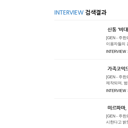
경험이 산업
로 했다고 
프로젝트 촉진
31.8℃
35.4℃
이사는 “정
진주
리고자 임대료
나 현지 리튬
INTERVIEW
검색결과
다”라며 “
경제에 활력
33.9℃
강화
이 될 전망이다
고, 정상회담
33.4℃
양평
신통 '비
력의 외연을 
34.8℃
이천
는 이행을 
[GEN - 
가능한 인·허
33.2℃
인제
이용자들의 관
로 확대하기 
플랫폼으로, 
33.6℃
홍천
INTERVIEW
확실성에 대
과 장소의 
32.8℃
출 잠재력을
태백
는 이용자들이
후속 협의를
35.7℃
대의 이용 비
정선군
가족코믹드
업을 발굴할 계
등에 대한 상
32.9℃
제천
[GEN - 
행했다. 김 
제공한다. 또
제작되며, 범
해 준 점에
32.7℃
보은
업계 관계자는
흔히 접할 수
있도록 협상
INTERVIEW
기 위한 수
33.6℃
천안
하며, 어려움
및 AI 응용
담 수요가 꾸
작가가 맡았으
기회를 발굴
36.5℃
보령
의 폭을 넓히
와 전(前) 
한 우리 기업
미르파마,
한편 신통은 
34.3℃
부여
제1화는 정규
르헨티나에서
운세 상담 
[GEN - 주
하철에서’는
34.4℃
제도(RIGI
금산
시한다고 밝
벌어지는 이
국 기업들의 
34.5℃