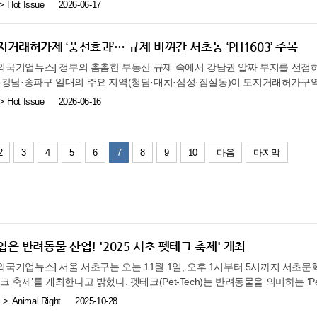
 직관적으로 전달하는 데 초점을 맞춰 기획됐다. 최근 건강 관리에 대한 관
Hot Issue
2026-06-17
이러한 현실을 반영한 공익적 메시지를 전달할 것으로 기대된다. 국제엔젤봉
이 정부의 시장 개방정책에도 불구 여전히 낮은 국가신용도로 인해 실제 거래
택 기준 역시 단순한 기능 중심에서 성분에 대한 이해와 제품의 철학까지 함
 ‘꿈’을 기획·제작했으며, 단원들의 전폭적인 참여와 재능 기부를 통해 출연
한성기업, 스킨프리 등 소비재 기업들은 아르헨 정부의 등록, 위생요건 등 
에 미르파마는 성분 정보 전달력과 사용 환경에 대한 이해를 높이는 방향으로
. 박진 감독은 “모든 출연진과 제작진의 열정을 담아 진정성 있는 작품으로
다. 김 장관은 이날 간담회에서 ‘어려운 현지 여건 속에서도 남미 시장 개
명인 ‘아미제로(AMIZERO)’에는 건강한 세포 환경과 균형 있는 일상을 지
거래허가제 ‘풍선효과’… 규제 비껴간 서초동 ‘PH1603’ 주목
유 김기수 대표는 “보이스피싱이라는 사회적 이슈를 다룬 공익적 가치가 높은
의 노고에 깊이 감사드린다’라며, ‘기업인들의 현지 애로사항을 적극 해소
 적용된 ‘Healthy Cell’ 메시지 역시 소비자와 의료 현장이 성분과 제품의
 감사와 응원의 뜻을 전한다”고 말했다. 한편, 범국민 참여 드라마로 기획된
 있도록 아르헨티나 정부와의 협력을 강화하고 세심한 지원을 아끼지 않겠다’
주한외국기업뉴스] 정부의 촘촘한 부동산 규제 속에서 강남권 알짜 부지를 선
. 니코틴산아미드는 비타민 B3 계열 성분으로 체내에서 NAD+ 생성 과정
며 개인(배우,스텝 참여)·기업·기관·단체의 관심과 후원을 기다리고 있다
히 강남·송파구 일대의 주요 지역(청담·대치·삼성·잠실동)이 토지거래허가구
에 역할을 하는 것으로 알려져 있다. 최근에는 세포 대사와 영양 상태에 대
뉴스(이지영 기자), 포탈뉴스통신(최태문 회장), 국제미래진흥협회(강태우 회
 의무가 강제되자, 규제를 교묘히 비껴간 하이엔드 주거 상품으로 '풍선효
Hot Issue
2026-06-16
를 포함한 비타민 B3 계열 성분에 대한 다양한 기초 및 임상 연구가 지속
sc1933@naver.com)로 접수,신청 가능하다.
가운데 대한민국 자산가들이 가장 살고 싶어 하는 서초동 중심 입지에 들어서는
결과는 개별 연구 목적과 환경에 따라 해석되어야 하며 특정 제품의 효능·효
 규제를 받지 않는 대안 주거이자 강력한 자산 가치로 주목받고 있다. 강남권
대한 의료 현장의 관심도 점차 확대되고 있으며, 동일 제조 환경 및 동일 원
새시장 ‘PH1603’이 자산가들의 이목을 집중시키는 가장 큰 이유는 바로 ‘규
절차를 통해 활용 범위를 넓혀가고 있는 점 역시 성분에 대한 관심을 보여주
2
3
4
5
6
7
8
9
10
다음
마지막
허가구역 내에서 주택을 구입할 경우 구청장의 허가를 받아야 하고, 매수 후
 “아미제로정은 소비자가 성분과 사용 목적을 보다 쉽게 이해할 수 있도록 
의 투자가 불가능하다. 반면, 서초구 서초동 1603-56번지 일대에 위치한 ‘P
한 결과물”이라며 “앞으로도 허가받은 효능·효과 범위 내에서 제품 정보 
않아 실거주 의무를 적용받지 않으며, 자유로운 갭투자가 가능해 자산가들의
갈 계획”이라고 말했다. 한편 아미제로정은 전국 약국을 통해 순차 공급될 
이 단지는 지하 5층~지상 16층, 1개동, 도시형생활주택 총 124세대 규모로 
채널에서 제품 이해도를 높이는 활동을 이어갈 계획이다.
시설이 가졌던 커뮤니티 부재 등의 한계를 극복하는 동시에, 대단지에 적용되
 틈새를 공략하여 투자 유연성을 극대화했다는 평가를 받는다. 서리풀 복합
은 반려동물 산업! '2025 서초 펫테크 축제' 개최
입지적 가치 또한 규제 면제 메리트를 뒷받침한다. 단지 인근에는 정보사 부
 예정되어 있어, 향후 대규모 문화·예술·오피스 타운 조성에 따른 막대한 시
주한외국기업뉴스] 서울 서초구는 오는 11월 1일, 오후 1시부터 5시까지 서초
통 인프라도 탁월하다. 지하철 2호선 서초역·교대역, 3호선 남부터미널역이
크 축제’를 개최한다고 밝혔다. 펫테크(Pet-Tech)는 반려동물을 의미하는 ‘Pe
IC를 통한 경부고속도로 진입이 용이하다. 서리풀공원, 예술의전당, 서울중
의 합성어로, 반려동물을 위한 제품과 서비스를 사물인터넷(IoT), 인공지능(AI)
Animal Right
2025-10-28
정 인프라가 반경 500m 내에 밀집해 있어 주거 편의성이 매우 높다. 상식을
는 것을 의미한다. 구는 반려동물 천만시대를 맞아 개최되는 이번 축제를 통