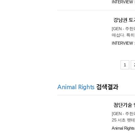
를 보다 쉽고
INTERVIEW
본 작품은 
업들은 밀레
의 제품 선
35.6℃
부안
식을 바탕으로
호소했고, 
고 있다. 이
등이 진행된다
있음을 호소했
33.9℃
임실
명했다. 제품
강남권 토지
사인 ㈜웰포
우리 기업인들
제품 패키지에
35.7℃
정읍
작진 여러분께
로 개선될 수
[GEN - 
도록 구성했다
참여를 기대하
매섭다. 특
36.7℃
남원
포 기능 유지
대표), 국제
단되고 실거주
INTERVIEW
니코틴산아미드
33.5℃
장수
문의는 이메일(
다. 이러한 
이러한 연구 
35.6℃
제의 직접적인
고창군
측은 성분에 
매·투자’ 틈
영광군
의료기관 내 
1
다. 토지거래
파마 관계자는
34.4℃
35.7℃
김해시
로 임대 목적
을 함께 고민
용을 받지 
35.2℃
순창군
을 지속해 나
다. 게다가 
Animal Rights
검색결과
후 다양한 
북창원
미만의 주거
대출 규제의
36.6℃
37.2℃
양산시
첨단기술 입
통팔달 입지 
보성군
시설 개발’이
[GEN - 
35.0℃
가능하다. 교
강진군
25 서초 펫테
이며, 서초
36.0℃
nology’
장흥
Animal Rights
생활·문화·행
용해 제공하