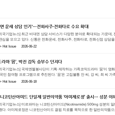
 전체에 확산될 수 있도록 하겠다”라고 밝혔다. 이어 사업 전담기관인 한국
설명했다. 임재근 서울시 재무국장은 “고물가와 소비 위축으로 이중고를 겪는
, 양국 지질조사기관 간 협력 확대, 국장급 핫라인 개설에 합의했다. 이번
부, 개발기업, 의료기관이 유기적으로 협력하여 실질적인 임상 성과와 산업적
 감면을 연장하기로 했다”며 “이번 감면으로 공유재산 임차 소상공인의 경
 사업을 안정적으로 지원하고, 향후 구리 등 신규 핵심광물 분야로 양국간 
진흥원의 전문성을 바탕으로 현장 밀착 관리와 맞춤형 지원을 강화하겠다”라고
을 불어넣기를 기대한다”고 말했다.
. 김 장관은 이어 루이스 안드레스 카푸토(Luis Andres Caputo) 아르
 계기 마련된 핵심광물 협력 성과를 구체화하는 한편, 자원통상제조 AI 전환(
대면 운세 상담 인기'…전화사주·전화타로 수요 확대
확대하는 방안을 논의했다. 김 장관은 '한-아르헨티나 핵심광물 협력 MOU'
지원하고 실질적인 협력 성과를 창출하는 기반이 될 것이라고 평가하며, 아
주한외국기업뉴스] 최근 비대면 상담 서비스가 다양한 분야로 확대되는 가운데,
가 절차 운영과 인프라 확충 등 지속적인 지원을 당부했다. 또한 양국 간 광
심을 모으고 있다. 신통은 전화운세, 전화사주, 전화타로, 전화신점 상담을
위해 신규 광산 프로젝트에 대한 정보 공유와 우리 기업의 참여 기회 확대를
연애운, 재회운, 재물운, 진로 고민 등 다양한 분야의 상담 서비스를 제공하
Hot Issue
2026-06-22
응하여 한국이 아르헨티나산 원유의 안정적인 도입처로서 협력을 확대하고, 
제약 없이 상담을 받을 수 있는 비대면 서비스에 대한 선호가 높아지면서 전
 바탕으로 중장기적인 자원 수급 협력도 모색해 나가기로 했다. 양 부처는 
 증가하는 추세다. 직접 방문하지 않고도 전문가와 실시간으로 상담할 수 있
 이어가고, 연내 민·관 합동회의를 개최하여 기존 프로젝트의 원활한 이행을
중이 높게 나타나고 있다. 신통 플랫폼에서는 전화타로 상담을 통해 상대방 
라마 ‘꿈’, 박진 감독 승부수 던지다
획이다. 한편, 양측은 한-메르코수르 통상협정(Trade Agreement, TA)
담을 받을 수 있으며, 전화신점 상담에서는 인간관계, 사업, 취업, 진로 등
주한외국기업뉴스] 국제엔젤봉사단이 기획·제작하는 가족코믹드라마 ‘꿈’이 영
장관은 이번 정상방문 계기, 5년간 중단됐던 한-메르코수르 TA 협상 재개 
한 전화사주 상담을 통해 개인의 성향과 운의 흐름을 분석하고 미래 계획 수
국민 참여형 프로그램으로 추진된다. ‘꿈’은 고집불통 안 씨, 강 씨, 최 씨
 사의를 표하고, 급변하는 글로벌 통상환경 속에서 양국의 시장접근성을 높이
 "운세 상담 서비스는 단순한 흥미를 넘어 연애, 재회, 진로, 재물 등 현실
 있는 일상적인 이야기를 소재로 한다. 전문 배우와 일반인이 함께 출연하여
 진전을 위해 지속 협력해나가자고 제안했다. 아울러 양측은 광물·농축산물 
Hot Issue
2026-06-18
단으로 활용되고 있다"며 "특히 비대면 상담 환경에 익숙한 이용자들을 중심
을 함께 극복해 나가는 과정을 공익적이고 유쾌하게 담아낼 예정이다. 연출은
역량과 아르헨티나의 우수한 제도적 환경을 연계하여 제조 AI, 디지털 전환 
준히 증가하고 있다"고 전했다. 신통은 실시간 상담 서비스와 다양한 분야의
며, 윤범호(판사 역), 조인경(판사 부인 역), 신풍(탐정 역), 류주혜(경찰관
해 나가기로 했다. 김 장관은 이어 한-아르헨티나 정상회담을 계기로 열린 
고 있으며, 전화신점, 전화사주, 전화타로, 전화운세 등 각 분야 전문가와의
세계 권투 챔피언 홍수환이 우정 출연으로 작품에 힘을 보탠다. 드라마 ‘꿈’은 
 8개사와 만찬 간담회를 갖고, 우리 진출기업들의 애로를 청취하고 시장 진출
 니코틴산아미드 단일제 일반의약품 ‘아미제로정’ 출시… 성분 이해
연애운, 재회운, 속마음 상담 등 MZ세대의 주요 관심사를 반영한 콘텐츠
 연속방송에 앞서 특집극 형태로 선공개될 예정이다. 동시에 각종 영화제 출품
 ‘살 데 오로’ 리튬 개발사업을 추진중인 포스코아르헨티나는 최근 아르헨
플랫폼으로 서비스를 강화해 나갈 계획이다.
한외국기업뉴스] 미르파마는 니코틴산아미드(Nicotinamide) 500mg 성분의
 주인공이 보이스피싱으로 1억 원의 피해를 입은 뒤, 우연히 지하철에서 범
) 대상으로 승인 되어 법인세 감면 등 다양한 세제 혜택을 받게 됐다고 밝히며,
혔다. 아미제로정은 니코틴산아미드 결핍 치료를 목적으로 한 일반의약품으로
야기를 담는다. 최근 보이스피싱 피해가 사회적 문제로 확산되며 국민들의 
아르헨티나 투자가 활발해질 것으로 전망했다. 삼성전자, LG전자, LX판토스