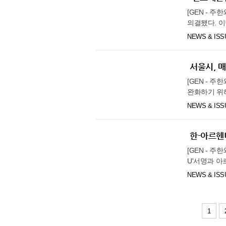
험 수가 적
[GEN - 
36.3℃
광주
한 시장 진입
의결됐다. 이
35.5℃
35.4℃
료기술의 진료
부산
법”)에서 
NEWS & ISS
털 의료기기)
통영
절차 및 지
사용 데이터 
담고 있다. 
34.5℃
목포
정됐다. 6개
체산업경쟁력강
서울시, 
성심병원, 분
33.5℃
여수
과제를 체계적
'휴런 컨소시
[GEN - 
정을 신청할 
32.5℃
흑산도
AI를 활용해
완화하기 위해
기반 구축에
진단] '루닛
다. 이번 
33.4℃
35.6℃
완도
NEWS & ISS
함으로써, 지
개 병원에 적
올해 임대료의
반시설 지원)
℃
고창
위내시경 실
장 조치는 행
와 지방자치단
진단 정확도와
순천
년간 연장할
한-아르헨
그 비용의 전
분석 AI를 
됐다. 시는 
34.3℃
홍성(예)
인프라를 보다
[GEN - 
증한다. '메
소상공인·중소
력의 취업 연
U'서명과 아
35.6℃
33.1℃
혈관 위험 평
전년 대비 매
정 기준과 
를 대표하여 
NEWS & ISS
재를 달성할 
지원한다. 매출
제주
외 ▲기본·
리튬, 구리 
요 참여 병원
과’는 30%
위탁 등에 
이 진출하여 
30.2℃
고산
편익 증진을 
지 경감하여 
적인 생태계 
MOU'를 체
단순 기술 개
할 예정이며,
34.3℃
29.9℃
성산
1
정관 장관은
구축하고 기업
“우수 AI 
재정 여건이
따른 주요 정
물 관련 정책
서귀포