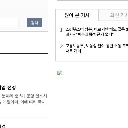
많이 본 기사
최신 기
검색
1
스킨부스터 성분, 바르기만 해도 같은 
과?… "피부과학적 근거 없다"
2
고용노동부, 노동절 전야 청년 소통 토
서트 개최
시엄 선정
기 분야의 총 6개 운영 컨소시
질 예정이며, 이에 따라 국내
속도가 한층 빨라질 전망이다.
야, 디지털 의료기기) 착수보
원에 나선다고 밝혔다. 그동안
제 의료기관 도입 및 건강보
의결