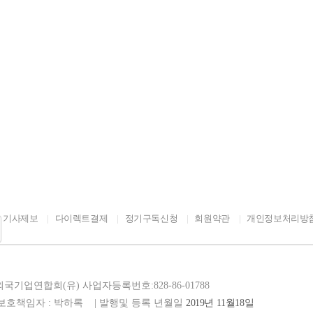
서비스를 접해 볼 수 있는 만큼 반려용품 및 서비스에 관심있는 관람객들에게 
속에서 동물복지를 확산하기 위해 동물보호의 날 행사는 지자체와 함께 개최
사에서는 해양도시의 특성을 살려 반려동물과 함께 하는 요트투어와 해변열차
설채현 수의사의 반려견 행동 교정 강연이, 둘째 날에는 반려가족 100팀이 
영 강의 등 관람객들이 직접 참여할 수 있는 프로그램도 준비했다. 특히 이
도록 통로를 넓게 확보하고, 행사장 곳곳에 반려동물 휴게공간과 전용 화장실
놀 수 있는 전용 놀이터도 갖추었다. 송미령 장관은 “반려가구가 늘어나면서
문화, 경제를 바꾸는 주인공이 되고 있다”며, “이재명 정부의 국정과제로 
 만큼, 정부는 동물복지 기반을 확충하고, 반려동물 양육비 부담 완화와 책
에서 체감할 수 있는 동물복지 정책을 추진해 나가겠다”고 밝혔다.
기사제보
다이렉트결제
정기구독신청
회원약관
개인정보처리방
주한외국기업연합회(유)
사업자등록번호:828-86-01788
년보호책임자 : 박하록
| 발행및 등록 년월일
2019년 11월18일