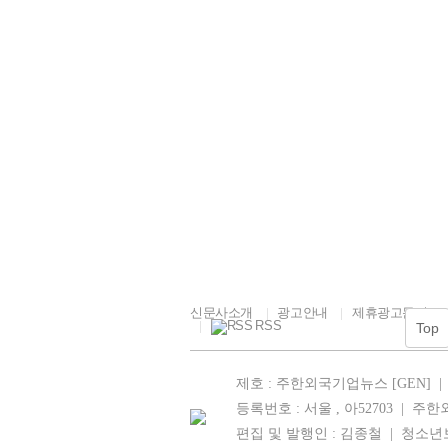
35.2℃
거창
별 제품 및 
35.6℃
합천
민의 일상 
는 올해 행
36.0℃
밀양
사 첫날에는 
35.9℃
산청
려견 사진 촬
여할 수 있
34.0℃
거제
자유롭게 뛰어
남해
회의 일상과 
33.2℃
35.8℃
사회가 선정된
민이 일상 속
28.6℃
속초
신문사소개
광고안내
제휴광고문의
RSS
Top
제호 : 주한외국기업뉴스 [GEN] |
등록번호 : 서울 , 아52703 | 
편집 및 발행인 : 김종철
| 청소