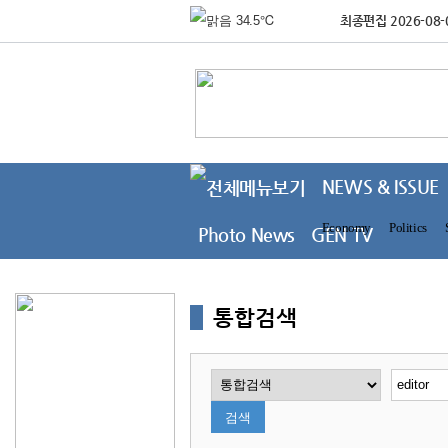
34.5℃
최종편집 2026-08-
33.9℃
철원
33.9℃
동두천
34.7℃
파주
30.3℃
대관령
33.9℃
춘천
NEWS & ISSUE
31.9℃
백령도
Economy
Politics
30.3℃
Photo News
북강릉
GEN TV
31.2℃
강릉
30.8℃
동해
통합검색
34.7℃
서울
34.3℃
인천
35.4℃
원주
31.4℃
울릉도
검색
34.9℃
수원