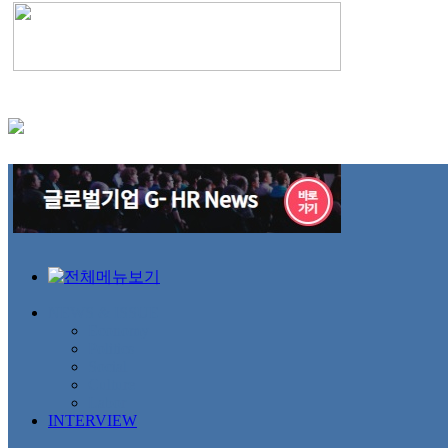
NEWS & ISSUE
Economy
Politics
Social
Culture
Labor
INTERVIEW