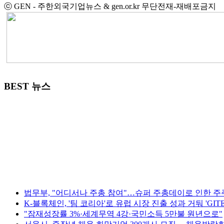
ⓒ GEN - 주한외국기업뉴스 & gen.or.kr 무단전재-재배포금지
BEST 뉴스
법무부, "어디서나 주총 참여"…슈퍼 주총데이로 인한 주
K-블록체인, '팀 코리아'로 유럽 시장 진출 성과 거둬 'GITEX 
"잠재성장률 3%·세계무역 4강·국민소득 5만불 원년으로"