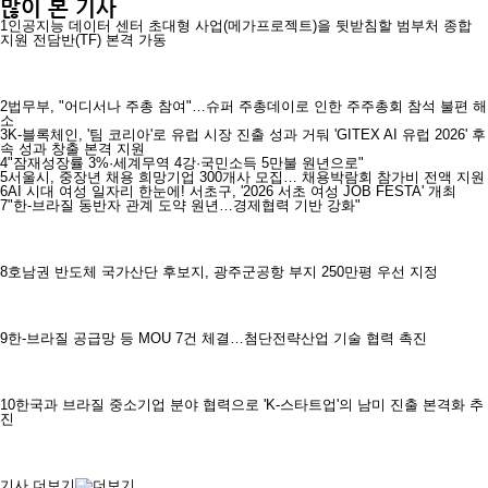
많이 본 기사
1
인공지능 데이터 센터 초대형 사업(메가프로젝트)을 뒷받침할 범부처 종합
지원 전담반(TF) 본격 가동
2
법무부, "어디서나 주총 참여"…슈퍼 주총데이로 인한 주주총회 참석 불편 해
소
3
K-블록체인, '팀 코리아'로 유럽 시장 진출 성과 거둬 'GITEX AI 유럽 2026' 후
속 성과 창출 본격 지원
4
"잠재성장률 3%·세계무역 4강·국민소득 5만불 원년으로"
5
서울시, 중장년 채용 희망기업 300개사 모집… 채용박람회 참가비 전액 지원
6
AI 시대 여성 일자리 한눈에! 서초구, '2026 서초 여성 JOB FESTA' 개최
7
"한-브라질 동반자 관계 도약 원년…경제협력 기반 강화"
8
호남권 반도체 국가산단 후보지, 광주군공항 부지 250만평 우선 지정
9
한-브라질 공급망 등 MOU 7건 체결…첨단전략산업 기술 협력 촉진
10
한국과 브라질 중소기업 분야 협력으로 'K-스타트업'의 남미 진출 본격화 추
진
기사 더보기