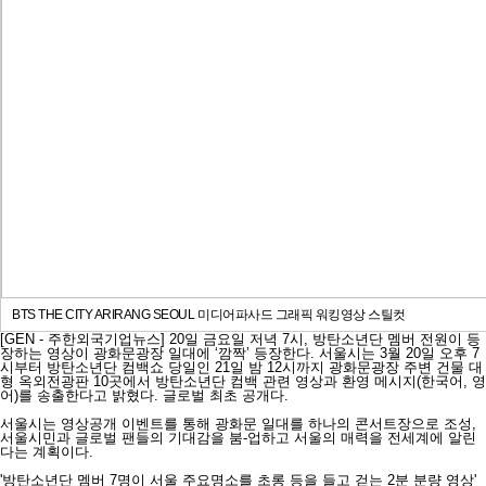
BTS THE CITY ARIRANG SEOUL 미디어파사드 그래픽 워킹영상 스틸컷
[GEN - 주한외국기업뉴스] 20일 금요일 저녁 7시, 방탄소년단 멤버 전원이 등
장하는 영상이 광화문광장 일대에 ‘깜짝’ 등장한다. 서울시는 3월 20일 오후 7
시부터 방탄소년단 컴백쇼 당일인 21일 밤 12시까지 광화문광장 주변 건물 대
형 옥외전광판 10곳에서 방탄소년단 컴백 관련 영상과 환영 메시지(한국어, 영
어)를 송출한다고 밝혔다. 글로벌 최초 공개다.
서울시는 영상공개 이벤트를 통해 광화문 일대를 하나의 콘서트장으로 조성,
서울시민과 글로벌 팬들의 기대감을 붐-업하고 서울의 매력을 전세계에 알린
다는 계획이다.
'방탄소년단 멤버 7명이 서울 주요명소를 초롱 등을 들고 걷는 2분 분량 영상'