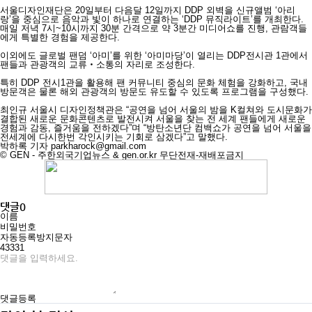
서울디자인재단은 20일부터 다음달 12일까지 DDP 외벽을 신규앨범 ‘아리
랑’을 중심으로 음악과 빛이 하나로 연결하는 ‘DDP 뮤직라이트’를 개최한다.
매일 저녁 7시~10시까지 30분 간격으로 약 3분간 미디어쇼를 진행, 관람객들
에게 특별한 경험을 제공한다.
이외에도 글로벌 팬덤 ‘아미’를 위한 ‘아미마당’이 열리는 DDP전시관 1관에서
팬들과 관광객의 교류‧소통의 자리로 조성한다.
특히 DDP 전시1관을 활용해 팬 커뮤니티 중심의 문화 체험을 강화하고, 국내
방문객은 물론 해외 관광객의 방문도 유도할 수 있도록 프로그램을 구성했다.
최인규 서울시 디자인정책관은 “공연을 넘어 서울의 밤을 K컬쳐와 도시문화가
결합된 새로운 문화콘텐츠로 발전시켜 서울을 찾는 전 세계 팬들에게 새로운
경험과 감동, 즐거움을 전하겠다”며 “방탄소년단 컴백쇼가 공연을 넘어 서울을
전세계에 다시한번 각인시키는 기회로 삼겠다”고 말했다.
박하록 기자
parkharock@gmail.com
© GEN - 주한외국기업뉴스 & gen.or.kr 무단전재-재배포금지
댓글
0
이름
비밀번호
자동등록방지문자
43331
댓글등록