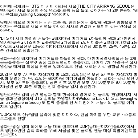
이번에 공개되는 ‘BTS 더 시티 아리랑 서울(THE CITY ARIRANG SEOUL’은
멤버들이 서울 도심의 주요 명소를 초롱 등을 들고 걸어가는 약 2분 분량의 ‘워
킹 콘셉트(Walking Concept)’ 영상이다.
낮에서 밤으로 이어지는 시간 흐름 속, 숭례문에서 출발해 광화문 방향으로 이
어지는 콘셉트로 서울 전역을 하나의 서사로 연결해 선보이며 깊은 인상을 심
어준다.
‘BTS 더 시티 아리랑 서울’은 ▴해치마당 미디어월 ▴아뜰리에 광화 ▴대한민국
역사박물관 ▴KT스퀘어 ▴세광빌딩 ▴다정빌딩 ▴일민미술관 ▴코리아나호텔 ▴동
아일보 ▴서울신문 10곳의 미디어파사드에서 시간당 3회(5분, 25분, 45분), 20
분 간격으로 송출된다.
광화문광장 해치마당 미디어월과 아뜰리에 광화, 대한미국역사박물관 등 3개
공공플랫폼은 실루엣 중심 그래픽영상이 송출하고, 나머지 7개 전광판은 실사
영상을 매체별 특성을 반영해 입체적으로 전달, 새로운 시각 경험을 제공한다.
20일은 오후 7시부터 자정까지 총 15회, 21일(토)은 오전 6시부터 자정까지 총
48회 운영된다. 단, 21일은 해치마당 미디어월과 아뜰리에 광화는 각각 오전 8
시, 오후 6시부터 송출되며, 공연 전후 30분인 오후 7시 30분부터 9시 30분까
지(공연 전후 30분 포함)는 전체 송출을 일시 중단한다.
방탄소년단 컴백 관련 영상과 함께 한국어와 영어로 된 글로벌 환영메시지 ‘서
울 광화문광장에서 BTS 컴백을 환영합니다(Welcome back BTS at Gwanghw
amun Square in Seoul)’도 함께 송출해 전 세계인에게 서울시의 글로벌 이미
지도 알린다.
'DDP외벽도 신규앨범 음악에 맞춘 미디어쇼, 팬덤 아미를 위한 교류‧소통프
로그램도 진행'
광화문광장 일대 외에도 서울 대표 랜드마크 DDP(동대문디자인플라자)에서
도 방탄소년단 컴백 축하를 위해 서울을 찾은 글로벌 팬들 대상 특별이벤트를
선보인다.