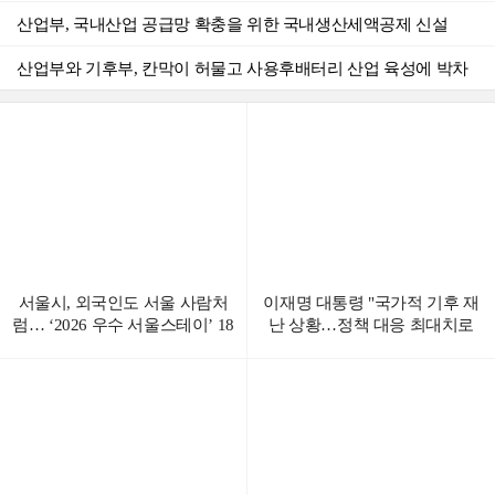
산업부, 국내산업 공급망 확충을 위한 국내생산세액공제 신설
해외 플랫폼 뒤에 숨어도 '글로벌 공조망'에 덜미, 아동성착취물 유포·시청자 검거
산업부와 기후부, 칸막이 허물고 사용후배터리 산업 육성에 박차
'서울의 트렌디한 일상을 담은 축제'…뷰티풀라이프인서울(BLS) 6일 예약 시작
서울시, AI 행정도 끊김 없이…'데이터센터' 200억 투입 전면 고도화
고용노동부, 2027년도 적용 최저임금 시간급 10,700원
서울시, 외국인도 서울 사람처
이재명 대통령 "국가적 기후 재
럼… ‘2026 우수 서울스테이’ 18
난 상황…정책 대응 최대치로
곳 선정
올려야"