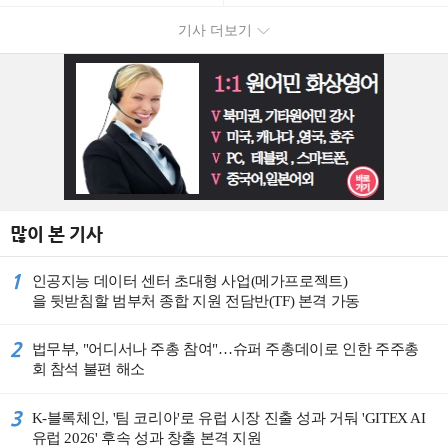
Korea)
기사 더보기
많이 본 기사
1
인공지능 데이터 센터 초대형 사업(메가프로젝트)
을 뒷받침할 범부처 종합 지원 전담반(TF) 본격 가동
2
법무부, "어디서나 주총 참여"…슈퍼 주총데이로 인한 주주총
회 참석 불편 해소
3
K-블록체인, '팀 코리아'로 유럽 시장 진출 성과 거둬 'GITEX AI
유럽 2026' 후속 성과 창출 본격 지원