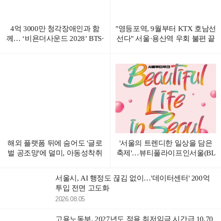
4억 3000만 청각장애인과 함
"영등포역, 9월부터 KTX 호남선
께… ‘비욘더사운드 2028’ BTS·
선다" 서울·용산역 우회 불편 끝
블랙핑크 공개 러브콜 화제
해외 플랫폼 뒤에 숨어도 '글로
'서울의 트렌디한 일상을 담은
벌 공조망'에 덜미, 아동성착취
축제'…뷰티풀라이프인서울(BL
물 유포·시청자 검거
S) 6일 예약 시작
서울시, AI 행정도 끊김 없이…'데이터센터' 200억
투입 전면 고도화
2026.08.05
고용노동부, 2027년도 적용 최저임금 시간급 10,70