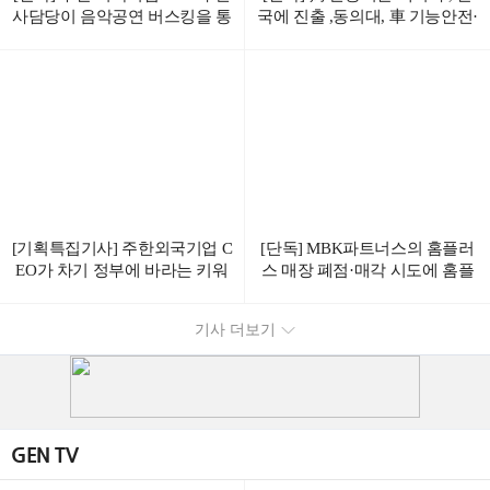
사담당이 음악공연 버스킹을 통
국에 진출 ,동의대, 車 기능안전·
해 청년 취준생들에게 응원과
사이버보안 인증 사업 협력
취업조언을 한다.
[기획특집기사] 주한외국기업 C
[단독] MBK파트너스의 홈플러
EO가 차기 정부에 바라는 키워
스 매장 폐점·매각 시도에 홈플
드 1위는 “ 공정 “
러스 노조 강력 반발
기사 더보기
GEN TV