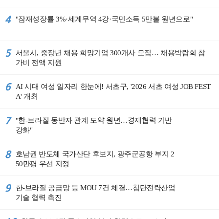
4
"잠재성장률 3%·세계무역 4강·국민소득 5만불 원년으로"
5
서울시, 중장년 채용 희망기업 300개사 모집… 채용박람회 참
가비 전액 지원
6
AI 시대 여성 일자리 한눈에! 서초구, '2026 서초 여성 JOB FEST
A' 개최
7
"한-브라질 동반자 관계 도약 원년…경제협력 기반
강화"
8
호남권 반도체 국가산단 후보지, 광주군공항 부지 2
50만평 우선 지정
9
한-브라질 공급망 등 MOU 7건 체결…첨단전략산업
기술 협력 촉진